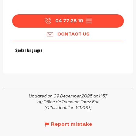
04 77 28 19
▒▒
CONTACT US
Spoken languages
Spoken languages
Updated on 09 December 2025 at 11:57
by Office de Tourisme Forez Est
(Offer identifier :
141200
)
Report mistake