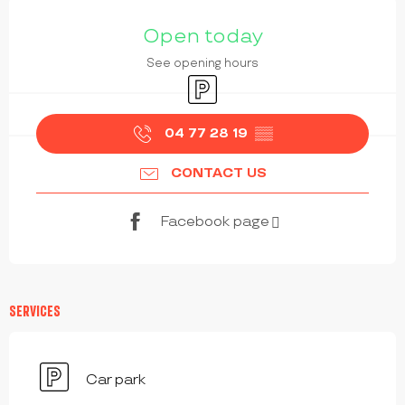
OPENING HOURS & CONTACT DETAILS
Open today
See opening hours
Car park
04 77 28 19
▒▒
CONTACT US
Facebook page
SERVICES
Car park