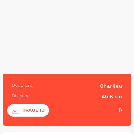
PRACTICAL INFORMATION
Departure
Charlieu
Distance
45.8 km
Documentation
GPX / 
TRACÉ 10