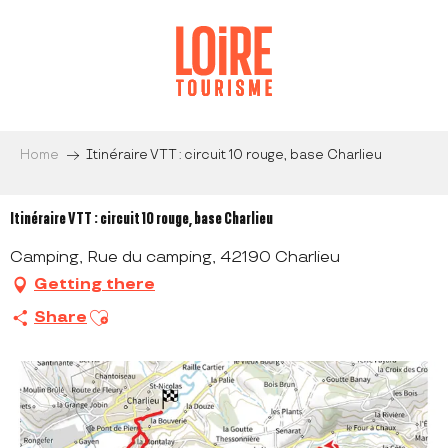
Aller
au
contenu
principal
Home
Itinéraire VTT : circuit 10 rouge, base Charlieu
Itinéraire VTT : circuit 10 rouge, base Charlieu
Camping, Rue du camping, 42190 Charlieu
Getting there
Ajouter aux favoris
Share