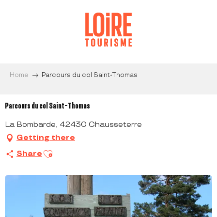
Aller
au
contenu
principal
Home
Parcours du col Saint-Thomas
Parcours du col Saint-Thomas
La Bombarde, 42430 Chausseterre
Getting there
Ajouter aux favoris
Share