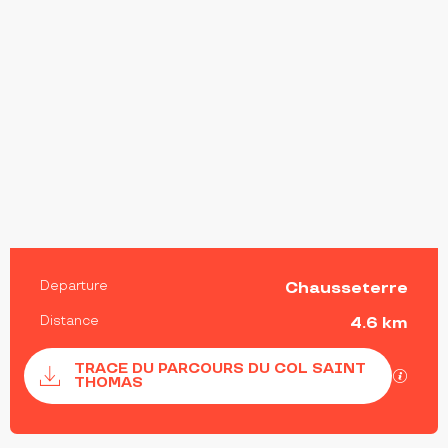
PRACTICAL INFORMATION
Departure
Chausseterre
Distance
4.6 km
Documentation
TRACE DU PARCOURS DU COL SAINT
GPX / 
THOMAS