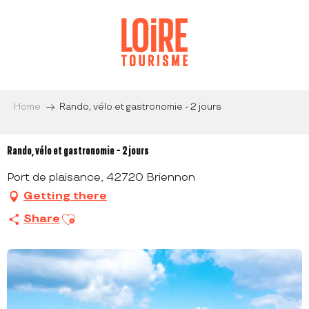
Aller
au
contenu
principal
Home
Rando, vélo et gastronomie - 2 jours
Rando, vélo et gastronomie - 2 jours
Port de plaisance, 42720 Briennon
Getting there
Ajouter aux favoris
Share