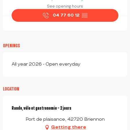
See opening hours
04 77 60 12
▒▒
OPENINGS
All year 2026 - Open everyday
LOCATION
Rando, vélo et gastronomie - 2 jours
Port de plaisance, 42720 Briennon
Getting there