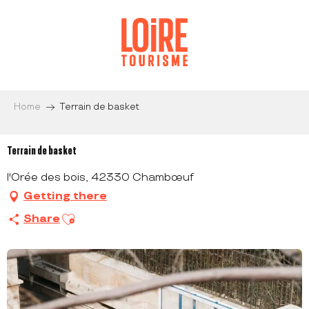
Aller
au
contenu
principal
Home
Terrain de basket
Terrain de basket
l'Orée des bois, 42330 Chambœuf
Getting there
Ajouter aux favoris
Share