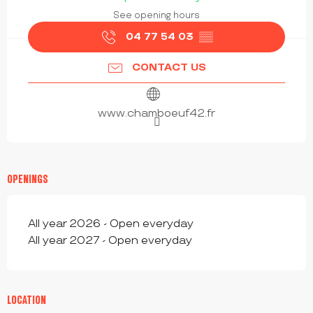
See opening hours
04 77 54 03
▒▒
CONTACT US
www.chamboeuf42.fr
OPENINGS
All year 2026 - Open everyday
All year 2027 - Open everyday
LOCATION