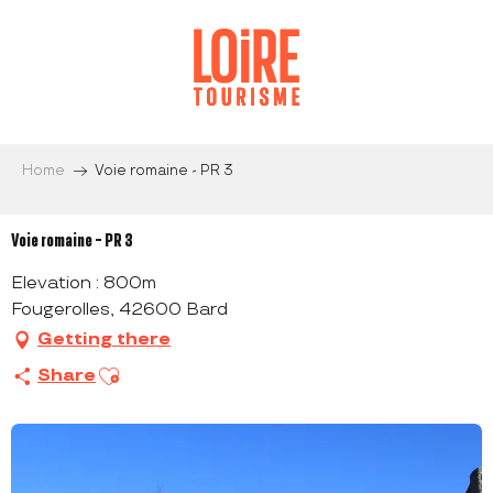
Aller
au
contenu
principal
Home
Voie romaine - PR 3
Voie romaine - PR 3
Elevation : 800m
Fougerolles, 42600 Bard
Getting there
Ajouter aux favoris
Share