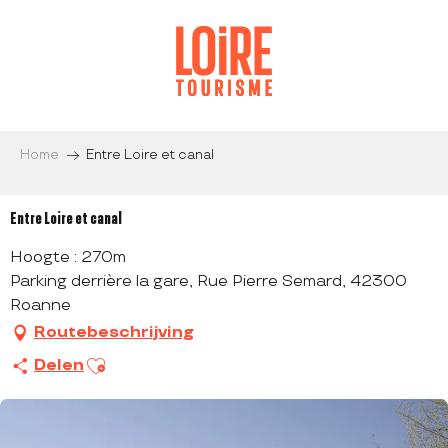
Aller
au
contenu
principal
Home
Entre Loire et canal
Entre Loire et canal
Hoogte : 270m
Parking derrière la gare, Rue Pierre Semard, 42300
Roanne
Routebeschrijving
Ajouter aux favoris
Delen