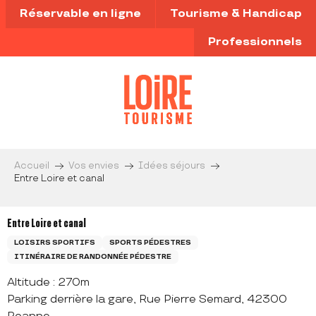
Aller
Réservable en ligne
Tourisme & Handicap
au
contenu
Professionnels
principal
Accueil
Vos envies
Idées séjours
Entre Loire et canal
Entre Loire et canal
LOISIRS SPORTIFS
SPORTS PÉDESTRES
ITINÉRAIRE DE RANDONNÉE PÉDESTRE
Altitude : 270m
Parking derrière la gare, Rue Pierre Semard, 42300