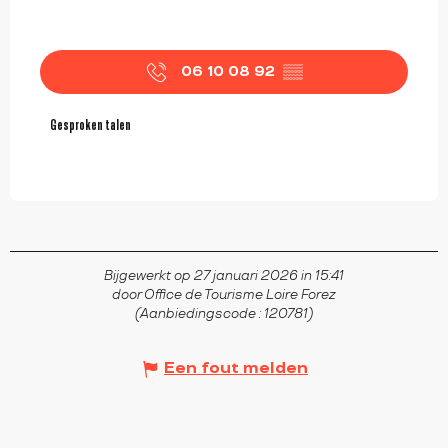
06 10 08 92
▒▒
Gesproken talen
Gesproken talen
Bijgewerkt op 27 januari 2026 in 15:41
door Office de Tourisme Loire Forez
(Aanbiedingscode :
120781
)
Een fout melden