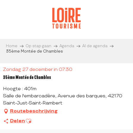
Aller
au
contenu
principal
Home
Op stap gaan
Agenda
Al de agenda
35ème Montée de Chambles
Zondag 27 december in 07:30
35ème Montée de Chambles
Hoogte : 401m
Salle de l'embarcadère, Avenue des barques, 42170
Saint-Just-Saint-Rambert
Routebeschrijving
Ajouter aux favoris
Delen