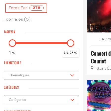
Forez Est
278
Toon alles (5)
TARIEVEN
Zo
De
Concert d
1 €
550 €
Couriot
THÉMATIQUES
Saint-É
CATÉGORIES