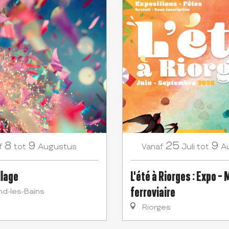
8
9
25
9
Augustus
Juli
A
f
tot
Vanaf
tot
llage
L'été à Riorges : Expo -
ferroviaire
d-les-Bains
Riorges