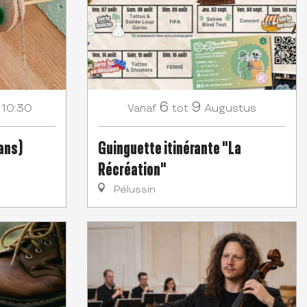
6
9
n 10:30
Augustus
Vanaf
tot
 ans)
Guinguette itinérante "La
Récréation"
Pélussin