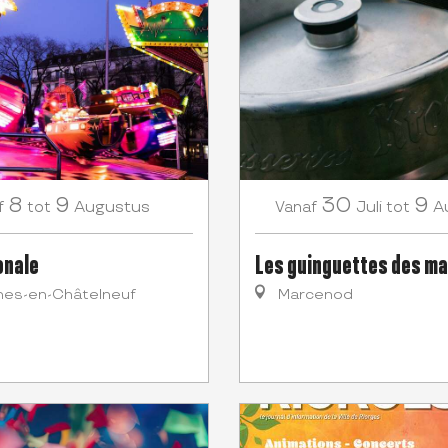
8
9
30
9
Augustus
Juli
A
f
tot
Vanaf
tot
onale
Les guinguettes des ma
nes-en-Châtelneuf
Marcenod