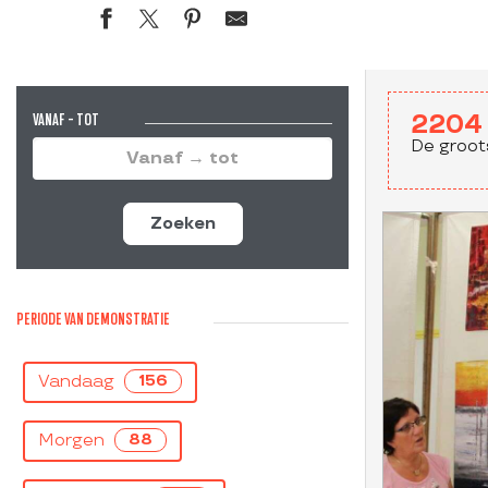
VANAF - TOT
2204
De groot
Zoeken
PERIODE VAN DEMONSTRATIE
Vandaag
156
Morgen
88