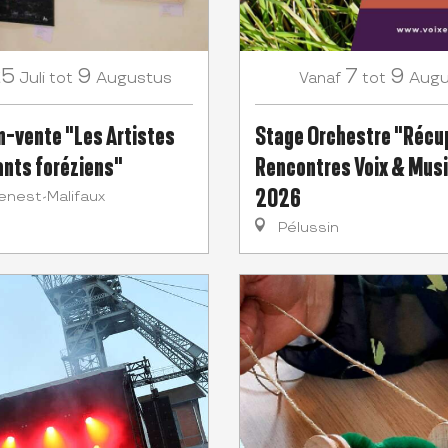
25
9
7
9
Juli
Augustus
Augu
tot
Vanaf
tot
n-vente "Les Artistes
Stage Orchestre "Récup
nts foréziens"
Rencontres Voix & Mus
2026
enest-Malifaux
Pélussin