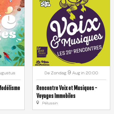
9
ugustus
Zondag
Aug
in 20:00
De
 Modélisme
Rencontre Voix et Musiques -
Voyages Immobiles
Pélussin