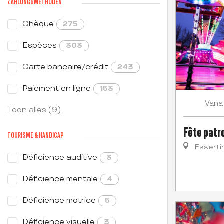
ZAHLUNGSMETHODEN
Chèque
275
Espèces
303
Carte bancaire/crédit
243
Paiement en ligne
153
Vana
Toon alles (9)
Fête patr
TOURISME & HANDICAP
Esserti
Déficience auditive
3
Déficience mentale
4
Déficience motrice
5
Déficience visuelle
3