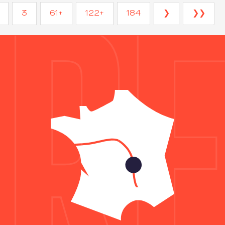
3
61+
122+
184
❯
❯❯