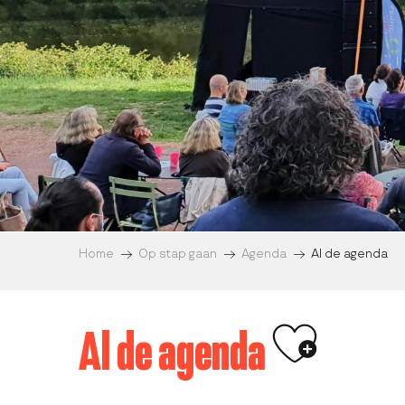
Home
Op stap gaan
Agenda
Al de agenda
Ajouter a
Al de agenda