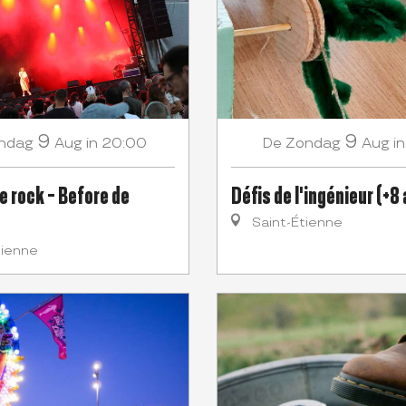
9
9
ndag
Aug
in 20:00
Zondag
Aug
i
De
e rock - Before de
Défis de l'ingénieur (+8
Saint-Étienne
tienne