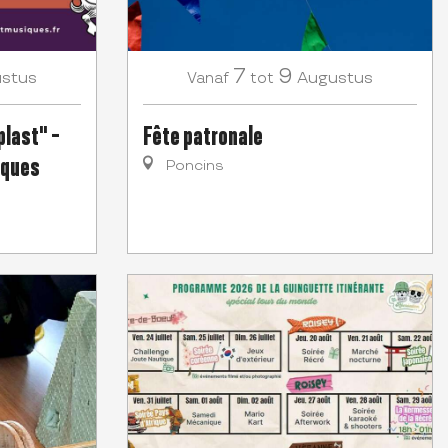
7
9
stus
Augustus
Vanaf
tot
last" -
Fête patronale
iques
Poncins