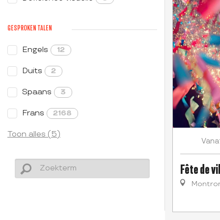
GESPROKEN TALEN
Engels
12
Duits
2
Spaans
3
Frans
2168
Toon alles (5)
Vana
Fête de vi
Montron