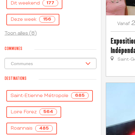
Dit weekend
177
Deze week
156
Vanaf
Toon alles (8)
Expositio
Indépenda
COMMUNES
Saint-G
DESTINATIONS
Saint-Etienne Métropole
685
Loire Forez
564
Roannais
485