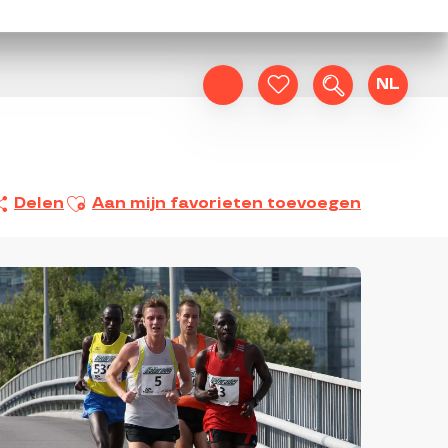
NL
Zoek op
Voir les favoris
Ajouter aux favoris
Delen
Aan mijn favorieten toevoegen