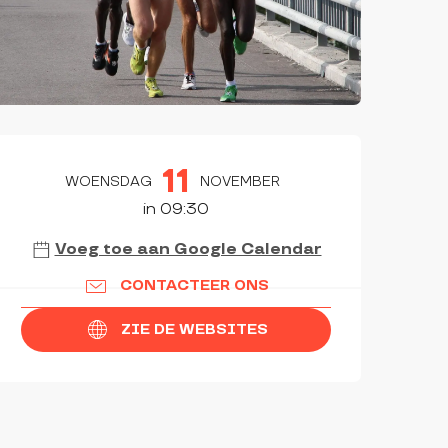
OPENINGSTIJDEN EN CON
11
WOENSDAG
NOVEMBER
in 09:30
Voeg toe aan Google Calendar
CONTACTEER ONS
ZIE DE WEBSITES