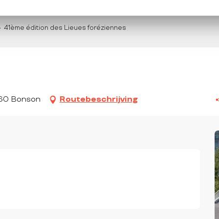
41ème édition des Lieues foréziennes
160 Bonson
Routebeschrijving