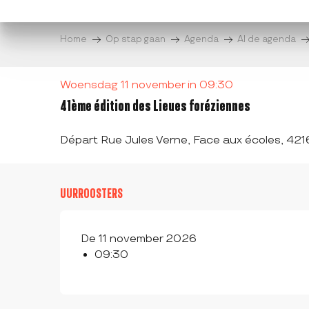
Aller
au
Home
Op stap gaan
Agenda
Al de agenda
contenu
principal
Woensdag 11 november in 09:30
41ème édition des Lieues foréziennes
Départ Rue Jules Verne, Face aux écoles, 42
UURROOSTERS
De 11 november 2026
09:30