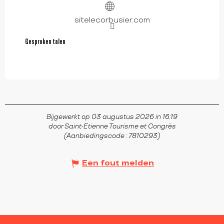
sitelecorbusier.com
Gesproken talen
Gesproken talen
Bijgewerkt op 03 augustus 2026 in 16:19
door Saint-Etienne Tourisme et Congrès
(Aanbiedingscode :
7810293
)
Een fout melden