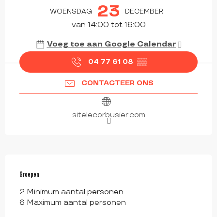
23
WOENSDAG
DECEMBER
van 14:00 tot 16:00
Voeg toe aan Google Calendar
04 77 61 08
▒▒
CONTACTEER ONS
sitelecorbusier.com
Groepen
Groepen
2 Minimum aantal personen
6 Maximum aantal personen