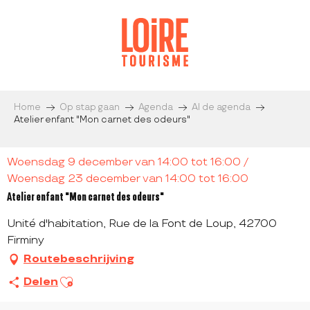
Aller
au
contenu
principal
Home
Op stap gaan
Agenda
Al de agenda
Atelier enfant "Mon carnet des odeurs"
Woensdag 9 december van 14:00 tot 16:00 /
Woensdag 23 december van 14:00 tot 16:00
Atelier enfant "Mon carnet des odeurs"
Unité d'habitation, Rue de la Font de Loup, 42700
Firminy
Routebeschrijving
Ajouter aux favoris
Delen