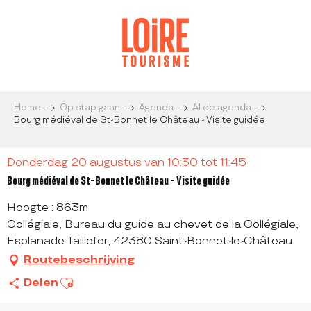
Aller
au
contenu
principal
Home
Op stap gaan
Agenda
Al de agenda
Bourg médiéval de St-Bonnet le Château - Visite guidée
Donderdag 20 augustus van 10:30 tot 11:45
Bourg médiéval de St-Bonnet le Château - Visite guidée
Hoogte : 863m
Collégiale, Bureau du guide au chevet de la Collégiale,
Esplanade Taillefer, 42380 Saint-Bonnet-le-Château
Routebeschrijving
Ajouter aux favoris
Delen