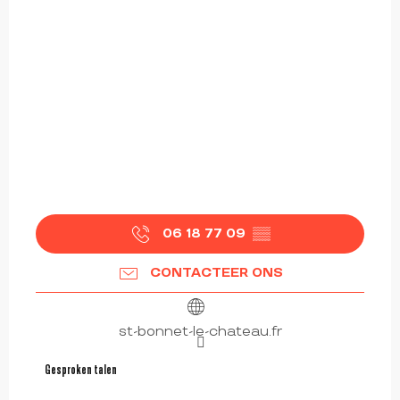
06 18 77 09
▒▒
CONTACTEER ONS
st-bonnet-le-chateau.fr
Gesproken talen
Gesproken talen