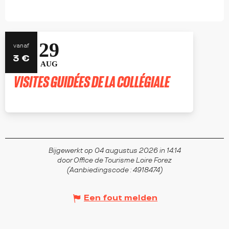
1
29
vanaf
3
€
AUG
AUG
VISITES GUIDÉES DE LA COLLÉGIALE
SAINT-BONNET-LE-CHÂTEAU
Bijgewerkt op 04 augustus 2026 in 14:14
door Office de Tourisme Loire Forez
(Aanbiedingscode :
4918474
)
Een fout melden