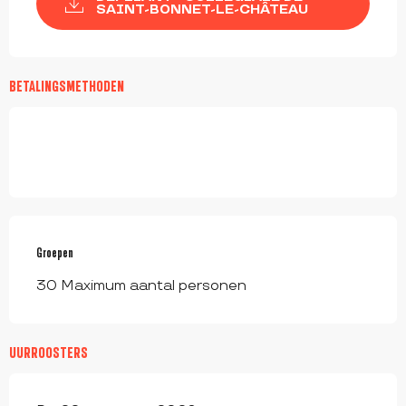
SAINT-BONNET-LE-CHÂTEAU
BETALINGSMETHODEN
Groepen
Groepen
30 Maximum aantal personen
UURROOSTERS