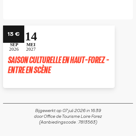
25
14
13
€
SEP
MEI
2026
2027
SAISON CULTURELLE EN HAUT-FOREZ -
ENTRE EN SCÈNE
SAINT-BONNET-LE-CHÂTEAU
Bijgewerkt op 07 juli 2026 in 16:39
door Office de Tourisme Loire Forez
(Aanbiedingscode :
7813563
)