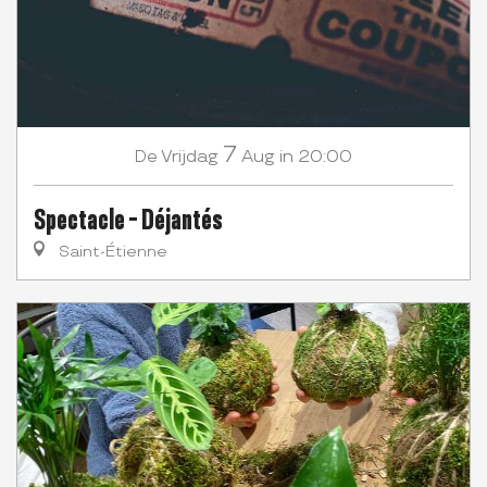
7
Vrijdag
Aug
in 20:00
De
Spectacle - Déjantés
Saint-Étienne