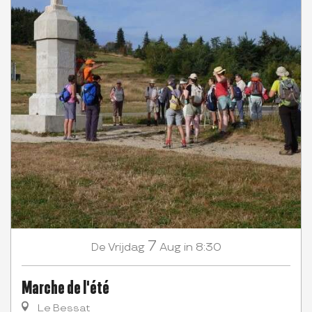
7
Vrijdag
Aug
in 8:30
De
Marche de l'été
Le Bessat