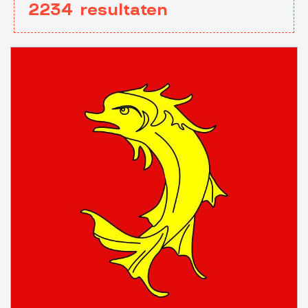
2234
resultaten