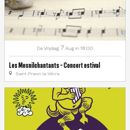
7
Vrijdag
Aug
in 18:00
De
Les Mesnilchantants - Concert estival
Saint-Priest-la-Vêtre