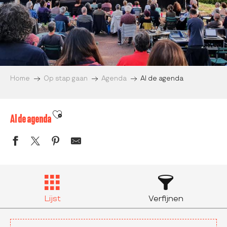
Home
Op stap gaan
Agenda
Al de agenda
Ajouter aux favoris
Al de agenda
Lijst
Verfijnen