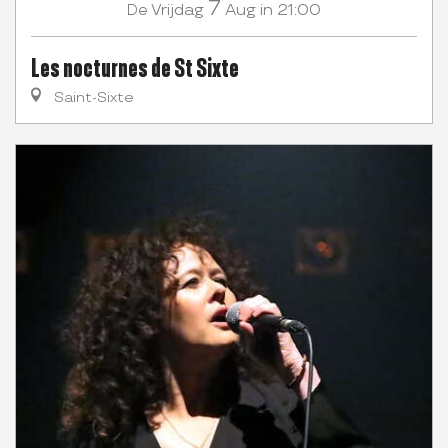
7
Vrijdag
Aug
in 21:00
De
Les nocturnes de St Sixte
Saint-Sixte