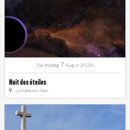
7
Vrijdag
Aug
in 21:00
De
Nuit des étoiles
La Valla-en-Gier