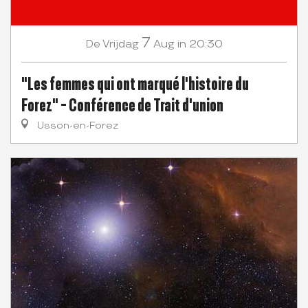
7
Vrijdag
Aug
in 20:30
De
"Les femmes qui ont marqué l'histoire du
Forez" - Conférence de Trait d'union
Usson-en-Forez