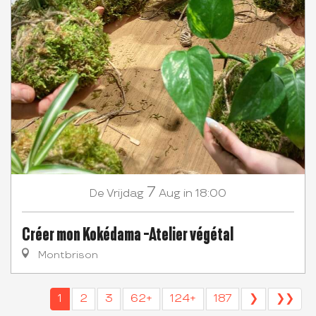
7
Vrijdag
Aug
in 18:00
De
Créer mon Kokédama -Atelier végétal
Montbrison
1
2
3
62+
124+
187
❯
❯❯