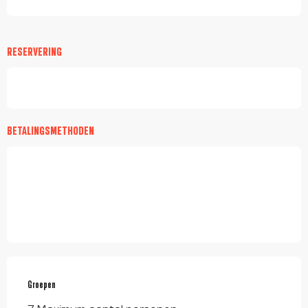
RESERVERING
BETALINGSMETHODEN
Groepen
Groepen