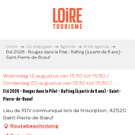
Aller
au
contenu
principal
Home
Op stap gaan
Agenda
Al de agenda
Eté 2026 - Bougez dans le Pilat - Rafting (à partir de 8 ans) -
Saint-Pierre-de-Boeuf
Woensdag 12 augustus van 13:30 tot 15:30 /
Donderdag 20 augustus van 13:30 tot 15:30 / ...
Eté 2026 - Bougez dans le Pilat - Rafting (à partir de 8 ans) - Saint-
Pierre-de-Boeuf
Lieu de RDV communiqué lors de l'inscription, 42520
Saint-Pierre-de-Bœuf
Routebeschrijving
Ajouter aux favoris