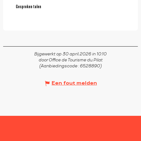
Gesproken talen
Gesproken talen
Bijgewerkt op 30 april 2026 in 10:10
door Office de Tourisme du Pilat
(Aanbiedingscode :
6528890
)
Een fout melden