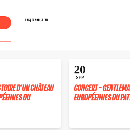
Gesproken talen
Gesproken talen
20
SEP
STOIRE D'UN CHÂTEAU
CONCERT - GENTLEMAN
OPÉENNES DU
EUROPÉENNES DU PAT
SAINT-ÉTIENNE-LE-MOLARD