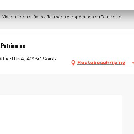
Visites libres et flash - Journées européennes du Patrimoine
u Patrimoine
âtie d'Urfé, 42130 Saint-
Routebeschrijving