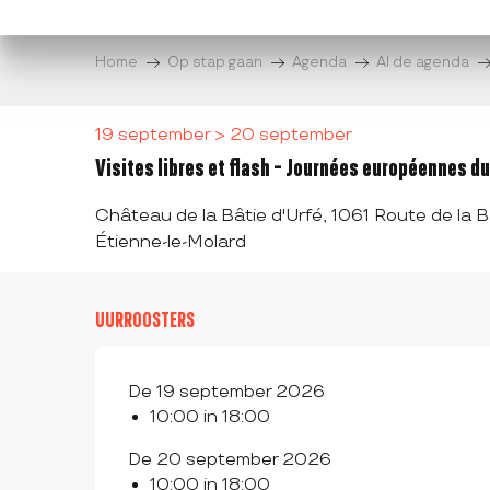
Aller
au
Home
Op stap gaan
Agenda
Al de agenda
contenu
principal
19 september > 20 september
Visites libres et flash - Journées européennes d
Château de la Bâtie d'Urfé, 1061 Route de la B
Étienne-le-Molard
UURROOSTERS
De 19 september 2026
10:00 in 18:00
De 20 september 2026
10:00 in 18:00