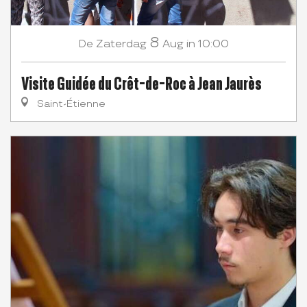
8
Zaterdag
Aug
in 10:00
De
Visite Guidée du Crêt-de-Roc à Jean Jaurès
Saint-Étienne