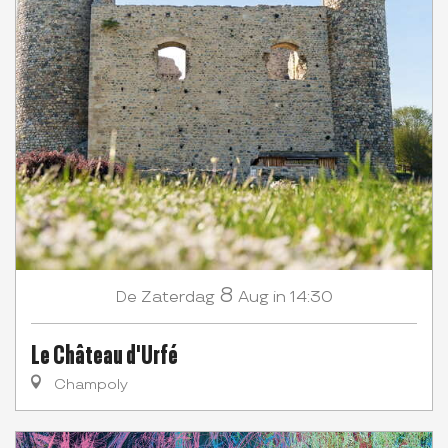
8
Zaterdag
Aug
in 14:30
De
Le Château d'Urfé
Champoly