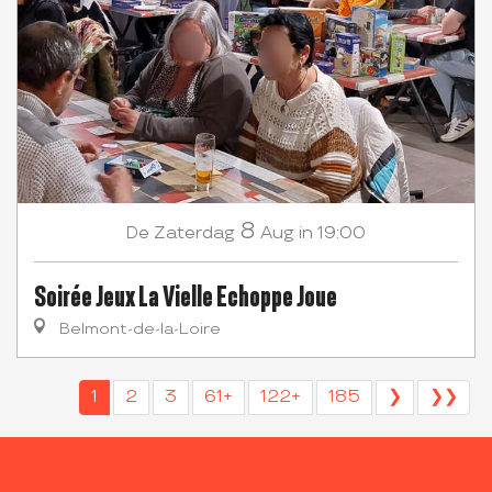
8
Zaterdag
Aug
in 19:00
De
Soirée Jeux La Vielle Echoppe Joue
Belmont-de-la-Loire
1
2
3
61+
122+
185
❯
❯❯