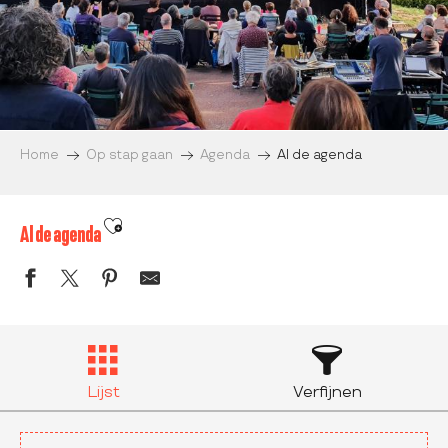
Home
Op stap gaan
Agenda
Al de agenda
Ajouter aux favoris
Al de agenda
Lijst
Verfijnen