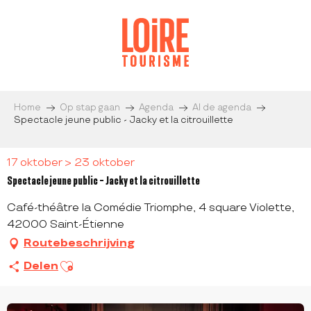
Aller
au
contenu
principal
Home
Op stap gaan
Agenda
Al de agenda
Spectacle jeune public - Jacky et la citrouillette
17 oktober > 23 oktober
Spectacle jeune public - Jacky et la citrouillette
Café-théâtre la Comédie Triomphe, 4 square Violette,
42000 Saint-Étienne
Routebeschrijving
Ajouter aux favoris
Delen