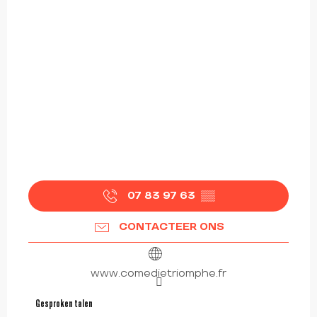
07 83 97 63
▒▒
CONTACTEER ONS
www.comedietriomphe.fr
Gesproken talen
Gesproken talen