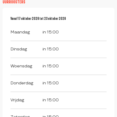
UURROOSTERS
Vanaf
Vanaf
17 oktober 2026
17 oktober 2026
tot
tot
23 oktober 2026
23 oktober 2026
Maandag
in 15:00
Dinsdag
in 15:00
Woensdag
in 15:00
Donderdag
in 15:00
Vrijdag
in 15:00