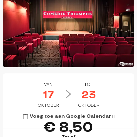
OPENINGSTIJDEN EN CONTACTGEGEVEN
VAN
TOT
17
23
OKTOBER
OKTOBER
Voeg toe aan Google Calendar
€ 8,50
Tarief