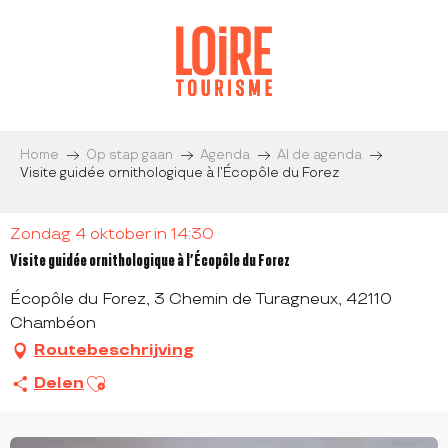
Aller
au
contenu
principal
Home
Op stap gaan
Agenda
Al de agenda
Visite guidée ornithologique à l’Écopôle du Forez
Zondag 4 oktober in 14:30
Visite guidée ornithologique à l’Écopôle du Forez
Écopôle du Forez, 3 Chemin de Turagneux, 42110
Chambéon
Routebeschrijving
Ajouter aux favoris
Delen