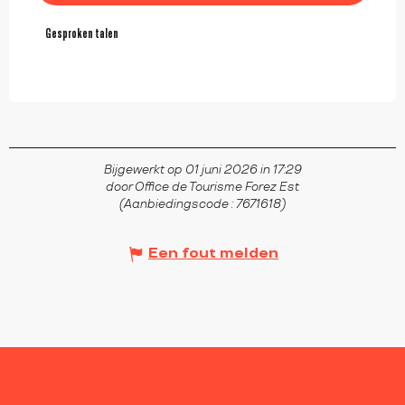
Gesproken talen
Gesproken talen
Bijgewerkt op 01 juni 2026 in 17:29
door Office de Tourisme Forez Est
(Aanbiedingscode :
7671618
)
Een fout melden