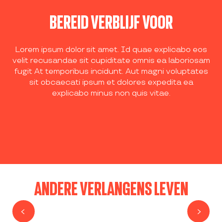
BEREID VERBLIJF VOOR
Lorem ipsum dolor sit amet. Id quae explicabo eos
velit recusandae sit cupiditate omnis ea laboriosam
fugit At temporibus incidunt. Aut magni voluptates
sit obcaecati ipsum et dolores expedita ea
explicabo minus non quis vitae.
ACCOMMODATIE IN DE NABIJHEID VAN
DE WINTERSPORTPLAATSEN
VERHUUR VAN UITRUSTING
ANDERE VERLANGENS LEVEN
LES ILÉADES