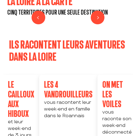
LA LOIRE À LA CARTE
CINQ TERRITOIRES POUR UNE SEULE DESTINATION
LE ROANNAIS
L
ILS RACONTENT LEURS AVENTURES
DANS LA LOIRE
LE
LES 4
ON MET
CAILLOUX
VANDROUILLEURS
LES
AUX
VOILES
vous racontent leur
week-end en famille
HIBOUX
vous
dans le Roannais
raconte son
et leur
week-end
week-end
déconnecté
de 3 jours