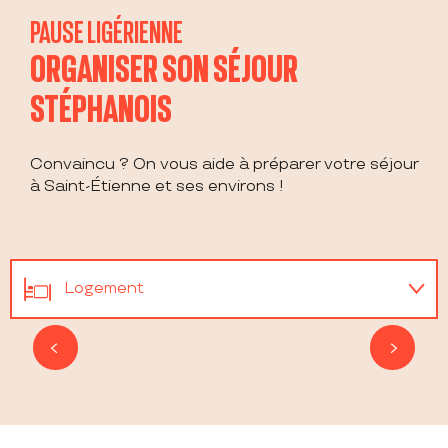
PAUSE LIGÉRIENNE
ORGANISER SON SÉJOUR
STÉPHANOIS
Convaincu ? On vous aide à préparer votre séjour
à Saint-Étienne et ses environs !
Logement
AUBERGE DE JEUNESSE LA MAISON ROUGE
Restaurants
SAINT-ÉTIENNE
Agenda