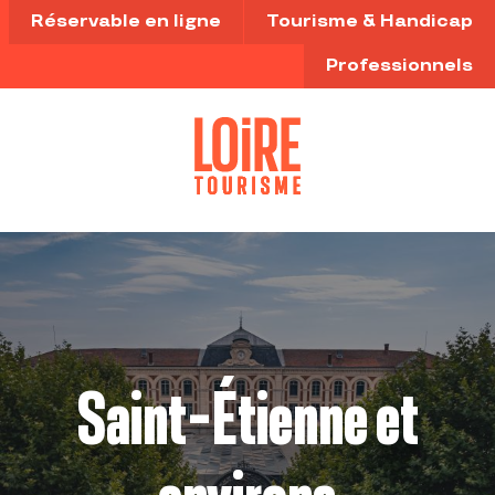
Aller
Réservable en ligne
Tourisme & Handicap
au
contenu
Professionnels
principal
Saint-Étienne et