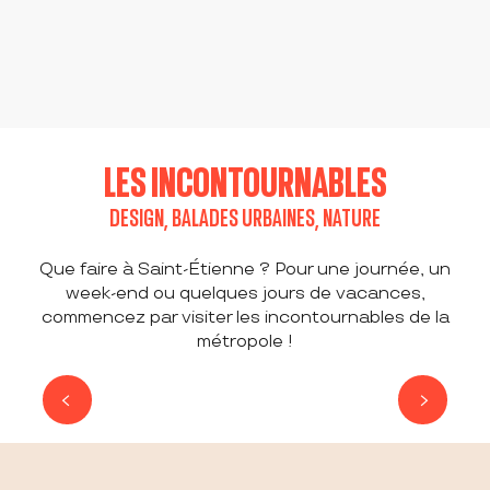
SAINT-ÉTIENNE, UN CITY BREAK HORS DES
A SAINT-ÉTIENNE, ON VIT
SENTIERS BATTUS
ON EXPLORE SAINT-ÉTIENNE EN LONG, EN
L'EFFERVESCENCE CULTURELLE
LARGE ET EN TRAVERS
LES INCONTOURNABLES
DESIGN, BALADES URBAINES, NATURE
Que faire à Saint-Étienne ? Pour une journée, un
week-end ou quelques jours de vacances,
commencez par visiter les incontournables de la
métropole !
ESPACE ZOOLOGIQUE DE SAINT-
MARTIN-LA-PLAINE