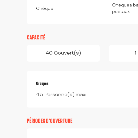
Cheques ba
Chèque
postaux
CAPACITÉ
40 Couvert(s)
1
Groupes
Groupes
45 Personne(s) maxi
PÉRIODES D'OUVERTURE