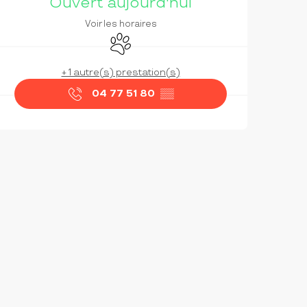
Ouvert aujourd'hui
Voir les horaires
Animaux acceptés
+ 1 autre(s) prestation(s)
04 77 51 80
▒▒