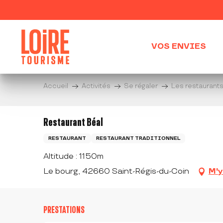
Aller
au
contenu
principal
VOS ENVIES
Accueil
Activités
Se régaler
Les restaurant
Restaurant Béal
RESTAURANT
RESTAURANT TRADITIONNEL
Altitude : 1150m
Le bourg, 42660 Saint-Régis-du-Coin
M'y
PRESTATIONS