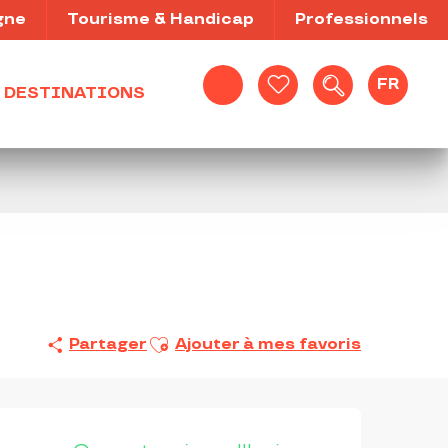
gne
Tourisme & Handicap
Professionnels
FR
DESTINATIONS
Recherche
Voir les favoris
Ajouter aux favoris
Partager
Ajouter à mes favoris
OUVERTURE ET COORDON