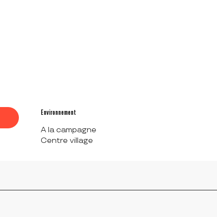
Environnement
Environnement
A la campagne
Centre village