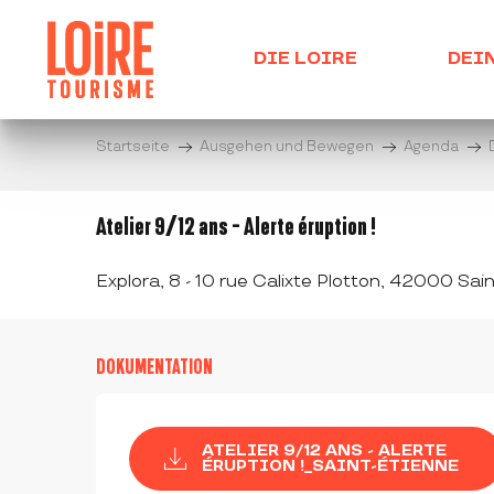
Aller
au
DIE LOIRE
DEI
contenu
principal
Startseite
Ausgehen und Bewegen
Agenda
Atelier 9/12 ans - Alerte éruption !
Explora, 8 - 10 rue Calixte Plotton, 42000 Sai
DOKUMENTATION
ATELIER 9/12 ANS - ALERTE
ÉRUPTION !_SAINT-ÉTIENNE