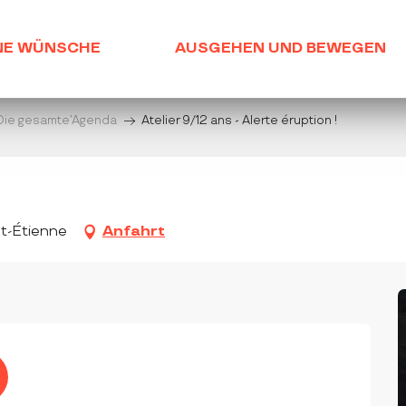
NE WÜNSCHE
AUSGEHEN UND BEWEGEN
Die gesamte’Agenda
Atelier 9/12 ans - Alerte éruption !
nt-Étienne
Anfahrt