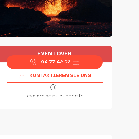
ÖFFNUNGSZEITEN & KON
EVENT OVER
04 77 42 02
▒▒
KONTAKTIEREN SIE UNS
explora.saint-etienne.fr