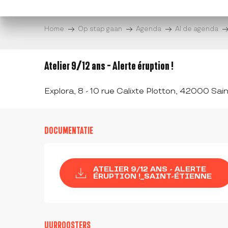
Aller
au
Home
Op stap gaan
Agenda
Al de agenda
contenu
principal
Atelier 9/12 ans - Alerte éruption !
Explora, 8 - 10 rue Calixte Plotton, 42000 Sai
DOCUMENTATIE
ATELIER 9/12 ANS - ALERTE
ÉRUPTION !_SAINT-ÉTIENNE
UURROOSTERS