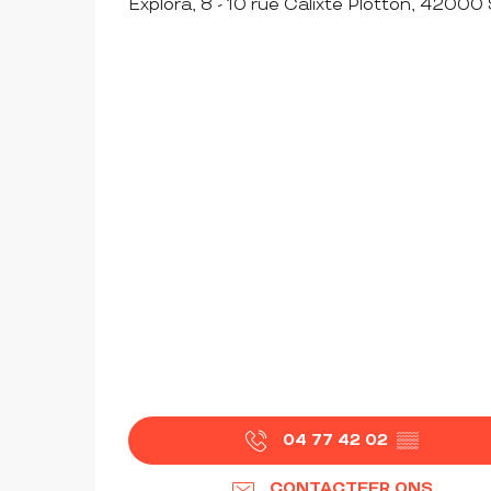
Explora, 8 - 10 rue Calixte Plotton, 42000
04 77 42 02
▒▒
CONTACTEER ONS