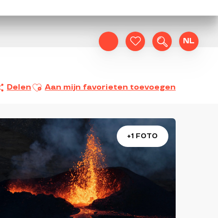
NL
Zoek op
Voir les favoris
Ajouter aux favoris
Delen
Aan mijn favorieten toevoegen
+1 FOTO