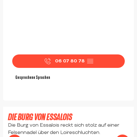
06 07 80 78
▒▒
Gesprochene Sprachen
Gesprochene Sprachen
DIE BURG VON ESSALOIS
Die Burg von Essalois reckt sich stolz auf einer
Felsennadel über den Loireschluchten.