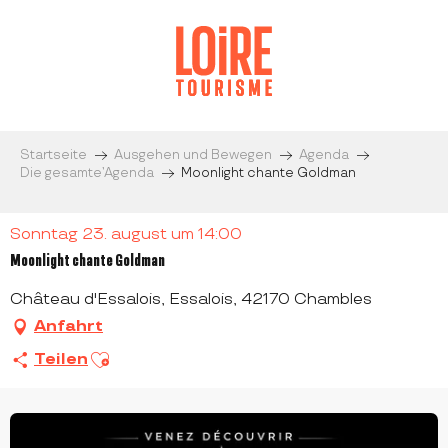
Aller
au
contenu
principal
Startseite
Ausgehen und Bewegen
Agenda
Die gesamte’Agenda
Moonlight chante Goldman
Sonntag 23. august um 14:00
Moonlight chante Goldman
Château d'Essalois, Essalois, 42170 Chambles
Anfahrt
Ajouter aux favoris
Teilen