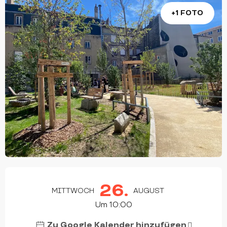
+1 FOTO
ÖFFNUNGSZEITEN & KONTAKTDATEN
26.
MITTWOCH
AUGUST
Um 10:00
Zu Google Kalender hinzufügen