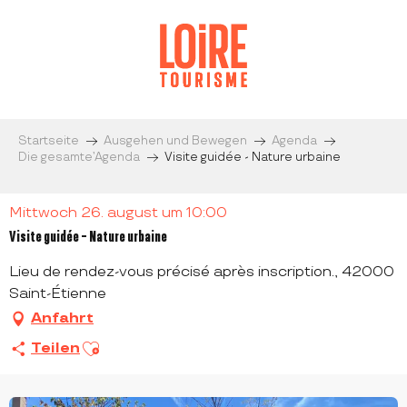
Aller
au
contenu
principal
Startseite
Ausgehen und Bewegen
Agenda
Die gesamte’Agenda
Visite guidée - Nature urbaine
Mittwoch 26. august um 10:00
Visite guidée - Nature urbaine
Lieu de rendez-vous précisé après inscription., 42000
Saint-Étienne
Anfahrt
Ajouter aux favoris
Teilen