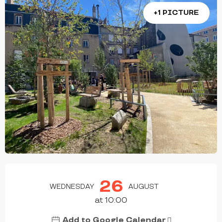
+1 PICTURE
OPENING HOURS & CONTACT DETAILS
26
WEDNESDAY
AUGUST
at 10:00
Add to Google Calendar