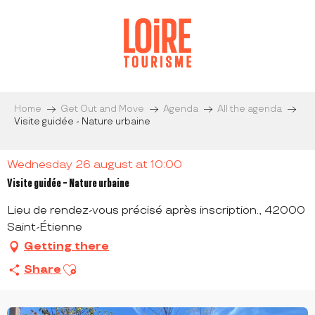
Aller
au
contenu
principal
Home
Get Out and Move
Agenda
All the agenda
Visite guidée - Nature urbaine
Wednesday 26 august at 10:00
Visite guidée - Nature urbaine
Lieu de rendez-vous précisé après inscription., 42000
Saint-Étienne
Getting there
Ajouter aux favoris
Share