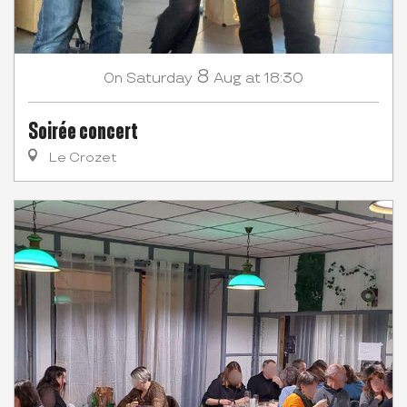
8
Saturday
Aug
at 18:30
On
Soirée concert
Le Crozet