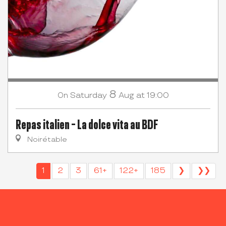
8
Saturday
Aug
at 19:00
On
Repas italien - La dolce vita au BDF
Noirétable
1
2
3
61+
122+
185
❯
❯❯