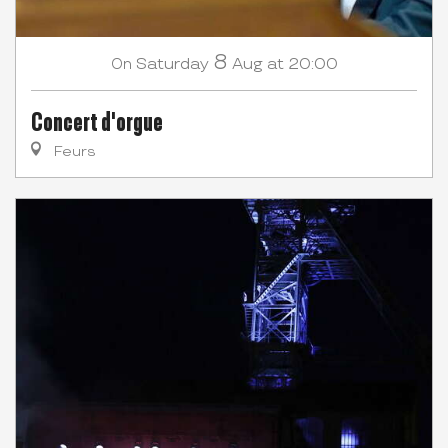
8
Saturday
Aug
at 20:00
On
Concert d'orgue
Feurs