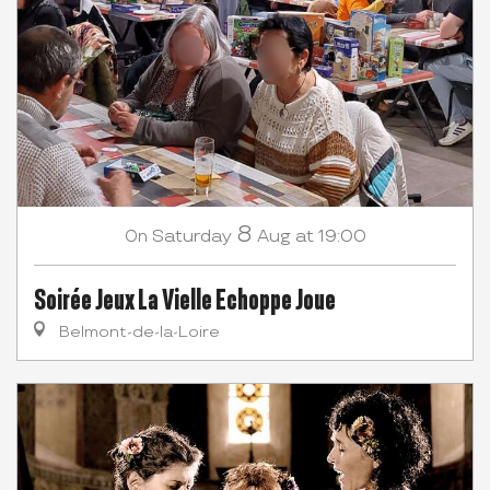
8
Saturday
Aug
at 19:00
On
Soirée Jeux La Vielle Echoppe Joue
Belmont-de-la-Loire