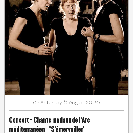
8
Saturday
Aug
at 20:30
On
Concert - Chants mariaux de l'Arc
méditerranéen- "S'émerveiller"