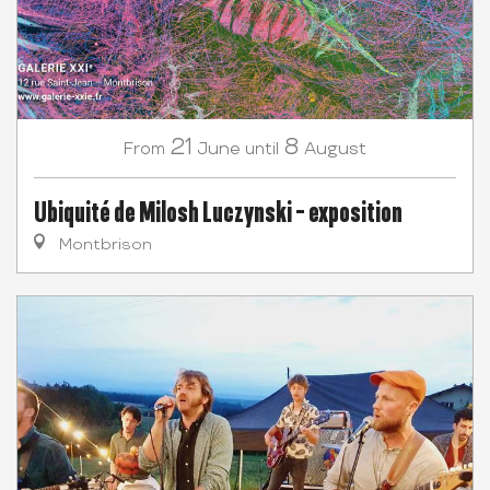
21
8
June
August
From
until
Ubiquité de Milosh Luczynski - exposition
Montbrison