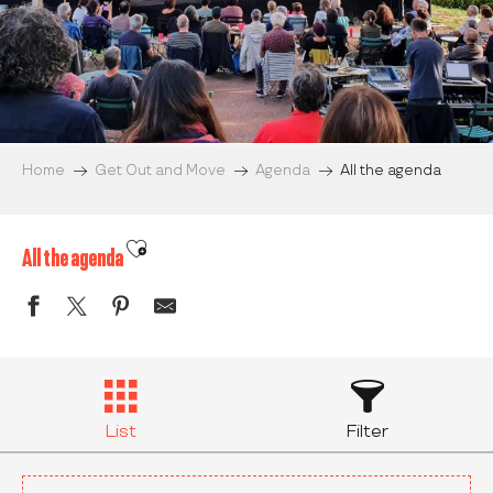
Home
Get Out and Move
Agenda
All the agenda
Ajouter aux favoris
All the agenda
List
Filter