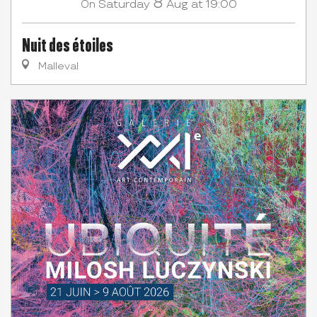
8
Saturday
Aug
at 19:00
On
Nuit des étoiles
Malleval