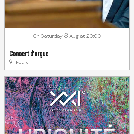
8
Saturday
Aug
at 20:00
On
Concert d'orgue
Feurs