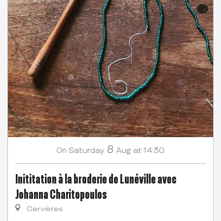
8
Saturday
Aug
at 14:30
On
Inititation à la broderie de Lunéville avec
Johanna Charitopoulos
Cervières