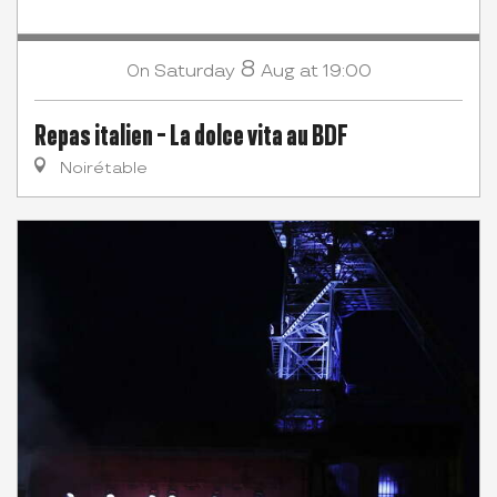
8
Saturday
Aug
at 19:00
On
Repas italien - La dolce vita au BDF
Noirétable