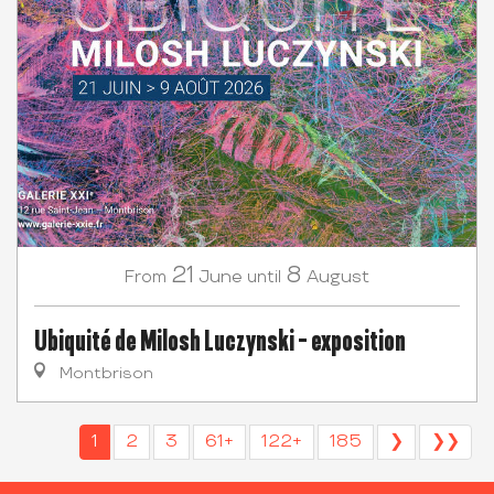
21
8
June
August
From
until
Ubiquité de Milosh Luczynski - exposition
Montbrison
1
2
3
61+
122+
185
❯
❯❯