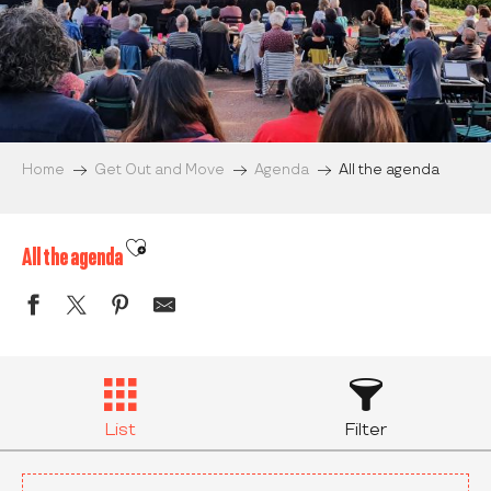
Home
Get Out and Move
Agenda
All the agenda
Ajouter aux favoris
All the agenda
List
Filter