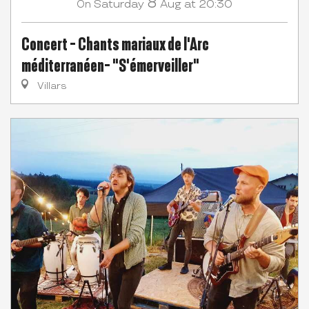
8
Saturday
Aug
at 20:30
On
Concert - Chants mariaux de l'Arc
méditerranéen- "S'émerveiller"
Villars