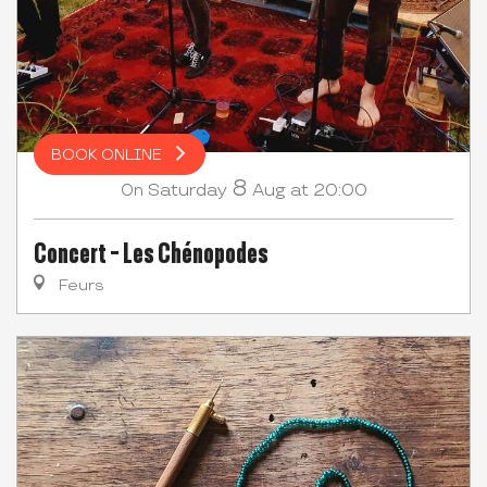
BOOK ONLINE
8
Saturday
Aug
at 20:00
On
Concert - Les Chénopodes
Feurs