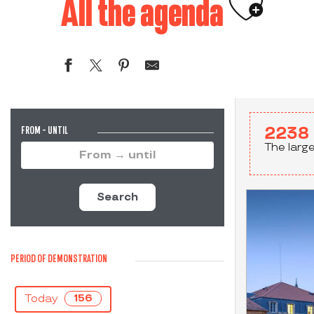
Ajouter
All the agenda
FROM - UNTIL
2238
The larg
Search
PERIOD OF DEMONSTRATION
Today
156