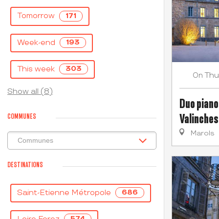
Tomorrow
171
Week-end
193
This week
303
Thu
On
Show all (8)
Duo piano
Valinches
COMMUNES
Marols
DESTINATIONS
Saint-Etienne Métropole
686
574