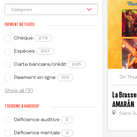
PAYMENT METHODS
Chèque
278
Espèces
307
Carte bancaire/crédit
245
Thu
Paiement en ligne
On
155
Show all (9)
La Brasser
AMARĀN
TOURISME & HANDICAP
Saint-Ju
Déficience auditive
3
Déficience mentale
4