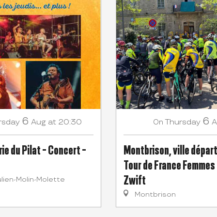
6
6
rsday
Aug
at 20:30
Thursday
A
On
ie du Pilat - Concert -
Montbrison, ville dépar
Tour de France Femmes
Zwift
lien-Molin-Molette
Montbrison