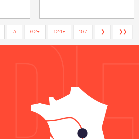
3
62+
124+
187
❯
❯❯