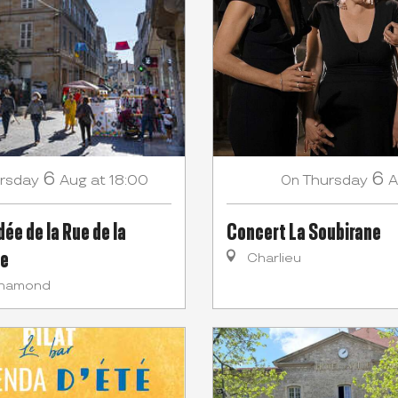
6
6
rsday
Aug
at 18:00
Thursday
A
On
dée de la Rue de la
Concert La Soubirane
ue
Charlieu
Chamond