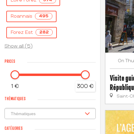
Loire Forez
Roannais
495
Forez Est
282
Show all (5)
Thu
On
PRICES
Visite gui
Républiq
1 €
300 €
Saint-
THÉMATIQUES
CATÉGORIES