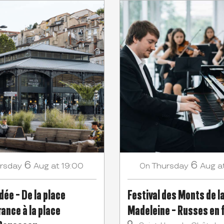
6
6
rsday
Aug
at 19:00
Thursday
Aug
a
On
dée - De la place
Festival des Monts de l
ance à la place
Madeleine - Russes en 