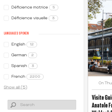
Déficience motrice
5
Déficience visuelle
3
LANGUAGES SPOKEN
English
12
German
2
Spanish
3
French
2200
Thu
On
Show all (5)
Visite Gui
Anatole Fr