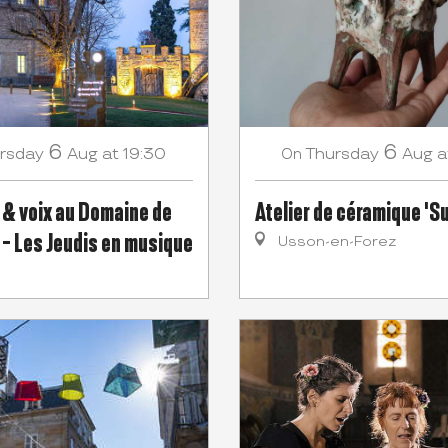
6
6
rsday
Aug
at 19:30
Thursday
Aug
a
On
 & voix au Domaine de
Atelier de céramique 'S
 - Les Jeudis en musique
Usson-en-Forez