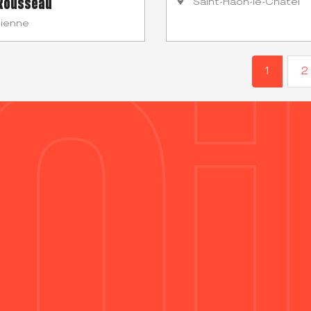
Rousseau
Saint-Haon-le-Châtel
tienne
1
2