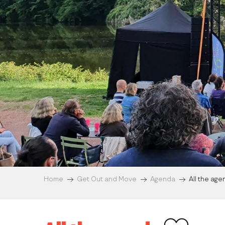
Home
Get Out and Move
Agenda
All the ag