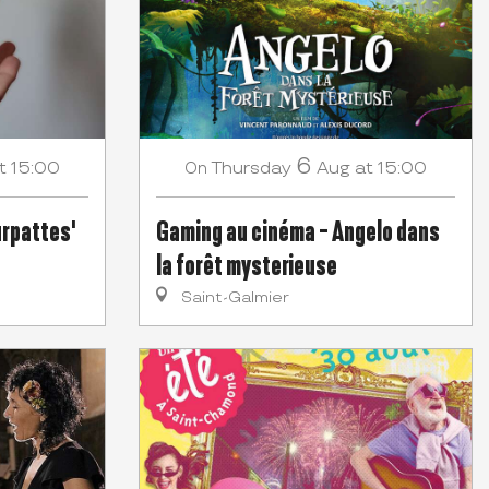
6
t 15:00
Thursday
Aug
at 15:00
On
urpattes'
Gaming au cinéma - Angelo dans
la forêt mysterieuse
Saint-Galmier