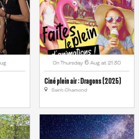
6
ug
Thursday
Aug
at 21:30
On
Ciné plein air : Dragons (2025)
Saint-Chamond