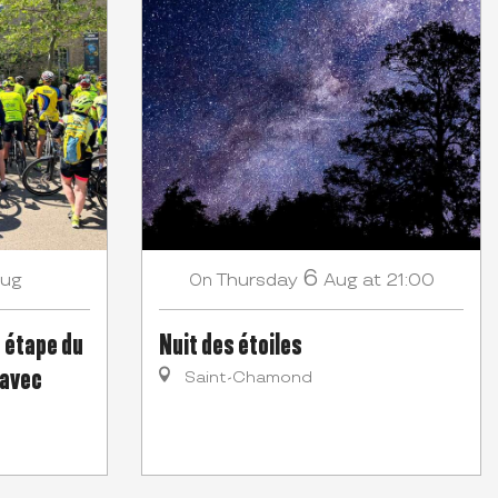
6
ug
Thursday
Aug
at 21:00
On
t étape du
Nuit des étoiles
 avec
Saint-Chamond