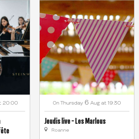
6
t 20:00
Thursday
Aug
at 19:30
On
a
Jeudis live - Les Marlous
fête
Roanne