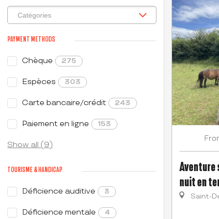
PAYMENT METHODS
Chèque
275
Espèces
303
Carte bancaire/crédit
243
Paiement en ligne
153
Fro
Show all (9)
Aventure s
TOURISME & HANDICAP
nuit en te
Déficience auditive
3
Saint-D
Déficience mentale
4