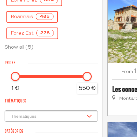
Loire Forez
Roannais
485
Forez Est
278
Show all (5)
PRICES
From
Les conce
1 €
550 €
Montar
THÉMATIQUES
CATÉGORIES