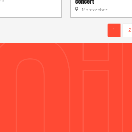
concert
zel
Montarcher
1
2