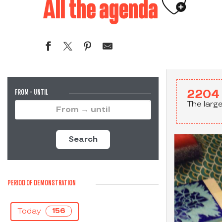
Ajouter
All the agenda
FROM - UNTIL
2204
The larg
Search
PERIOD OF DEMONSTRATION
Today
156