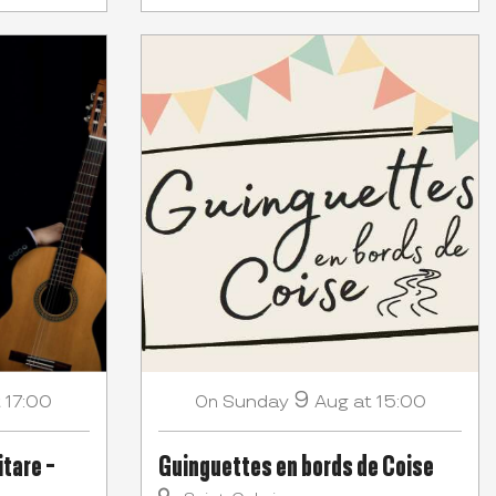
9
 17:00
Sunday
Aug
at 15:00
On
itare -
Guinguettes en bords de Coise