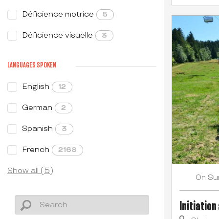
Déficience motrice
5
Déficience visuelle
3
LANGUAGES SPOKEN
English
12
German
2
Spanish
3
French
2168
Show all (5)
Su
On
Initiation 