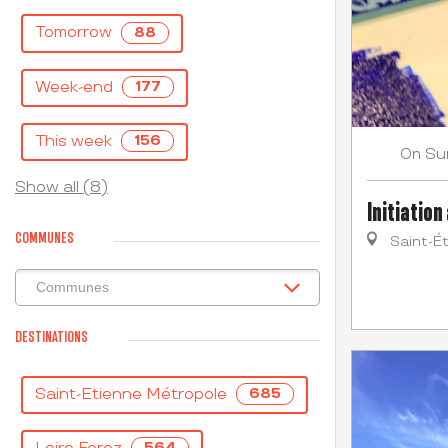
Tomorrow
88
Week-end
177
This week
156
Su
On
Show all (8)
Initiation
COMMUNES
Saint-É
DESTINATIONS
Saint-Etienne Métropole
685
564