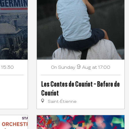
9
 15:30
Sunday
Aug
at 17:00
On
Les Contes de Couriot - Before de
Couriot
Saint-Étienne