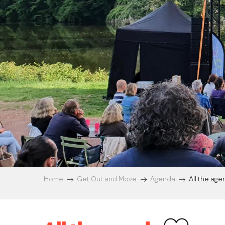
Home
Get Out and Move
Agenda
All the ag