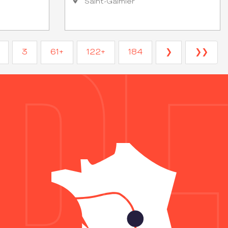
Saint-Galmier
3
61+
122+
184
❯
❯❯