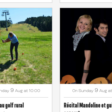
9
9
nday
Aug
at 10:00
Sunday
Aug
at
On
au golf rural
Récital Mandoline et gu