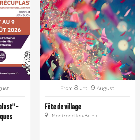
8
9
gust
August
From
until
last" -
Fête de village
iques
Montrond-les-Bains