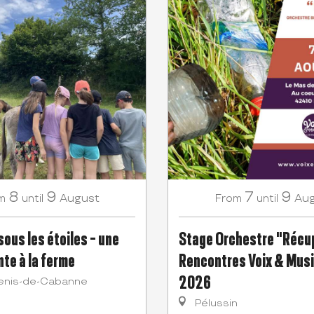
8
9
7
9
August
Au
m
until
From
until
ous les étoiles - une
Stage Orchestre "Récup
nte à la ferme
Rencontres Voix & Mus
2026
enis-de-Cabanne
Pélussin