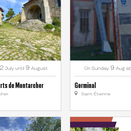
12
9
9
July
August
Sunday
Aug
at
until
On
rts de Montarcher
Germinal
cher
Saint-Étienne