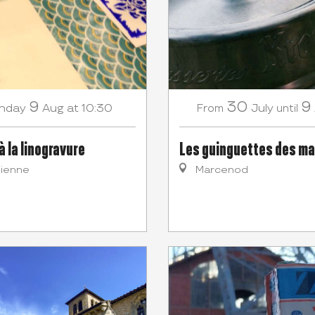
9
30
9
nday
Aug
at 10:30
July
From
until
 à la linogravure
Les guinguettes des ma
tienne
Marcenod