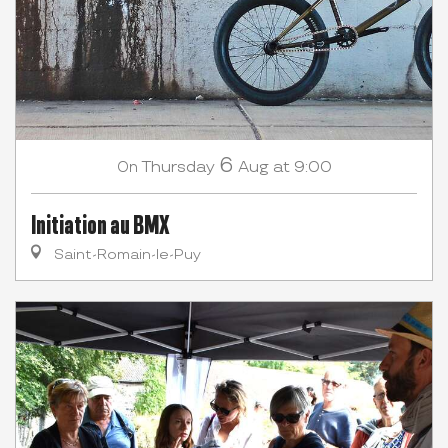
6
Thursday
Aug
at 9:00
On
Initiation au BMX
Saint-Romain-le-Puy