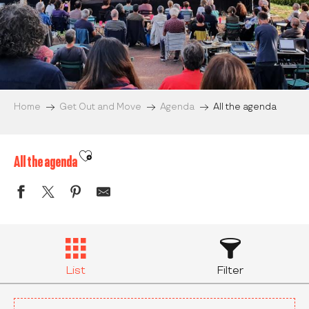
Home
Get Out and Move
Agenda
All the agenda
Ajouter aux favoris
All the agenda
List
Filter