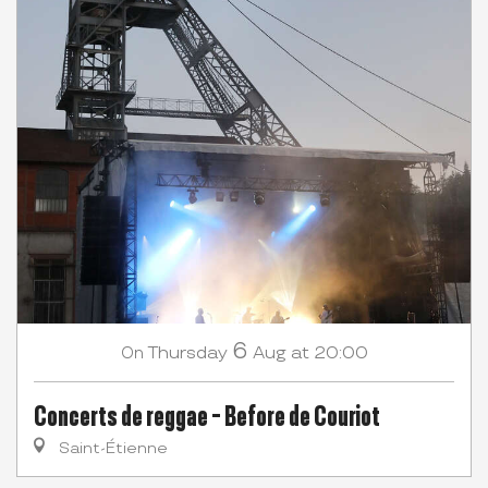
6
Thursday
Aug
at 20:00
On
Concerts de reggae - Before de Couriot
Saint-Étienne