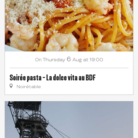
6
Thursday
Aug
at 19:00
On
Soirée pasta - La dolce vita au BDF
Noirétable