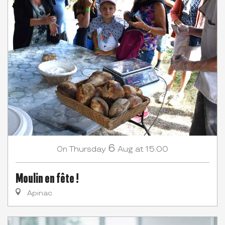
6
Thursday
Aug
at 15:00
On
Moulin en fête !
Apinac