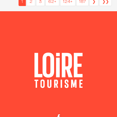
1
2
3
62+
124+
187
❯
❯❯