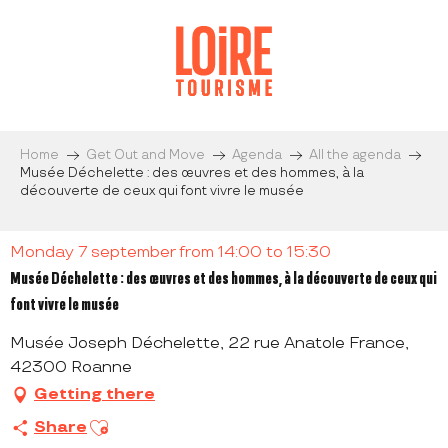
Aller
au
contenu
principal
Home
Get Out and Move
Agenda
All the agenda
Musée Déchelette : des œuvres et des hommes, à la
découverte de ceux qui font vivre le musée
Monday 7 september from 14:00 to 15:30
Musée Déchelette : des œuvres et des hommes, à la découverte de ceux qui
font vivre le musée
Musée Joseph Déchelette, 22 rue Anatole France,
42300 Roanne
Getting there
Ajouter aux favoris
Share