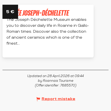
MUSÉE JOSEPH-DÉCHELETTE
5
€
The Joseph Déchelette Museum enables
you to discover daily life in Roanne in Gallo-
Roman times. Discover also the collection
of ancient ceramics which is one of the
finest...
ROANNE
Updated on 28 April 2026 at 09:44
by Roannais Tourisme
(Offer identifier :
7685570
)
Report mistake