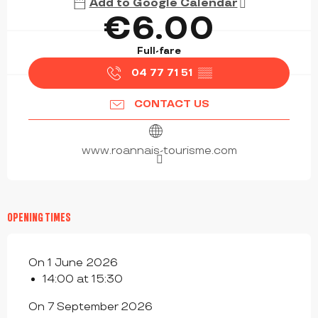
Add to Google Calendar
€6.00
Full-fare
04 77 71 51
▒▒
CONTACT US
www.roannais-tourisme.com
OPENING TIMES
On 1 June 2026
14:00 at 15:30
On 7 September 2026