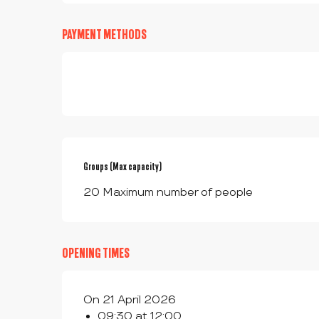
PAYMENT METHODS
Groups (Max capacity)
Groups (Max capacity)
20 Maximum number of people
OPENING TIMES
On 21 April 2026
09:30 at 12:00