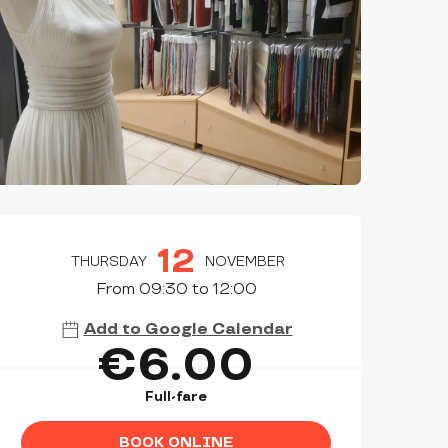
OPENING HOURS & CONTAC
12
THURSDAY
NOVEMBER
From 09:30 to 12:00
Add to Google Calendar
€6.00
Full-fare
BOOK ONLINE