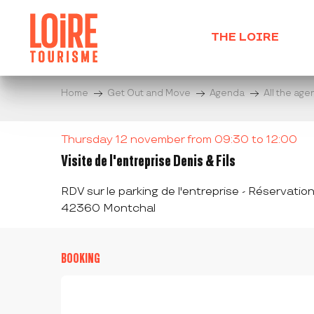
Aller
au
THE LOIRE
contenu
principal
Home
Get Out and Move
Agenda
All the ag
Thursday 12 november from 09:30 to 12:00
Visite de l'entreprise Denis & Fils
RDV sur le parking de l'entreprise - Réservation
42360 Montchal
BOOKING