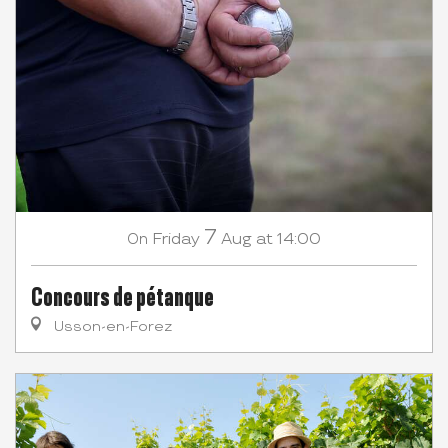
7
Friday
Aug
at 14:00
On
Concours de pétanque
Usson-en-Forez