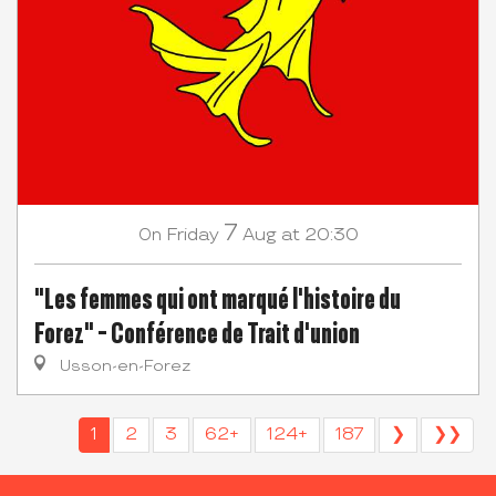
7
Friday
Aug
at 20:30
On
"Les femmes qui ont marqué l'histoire du
Forez" - Conférence de Trait d'union
Usson-en-Forez
1
2
3
62+
124+
187
❯
❯❯