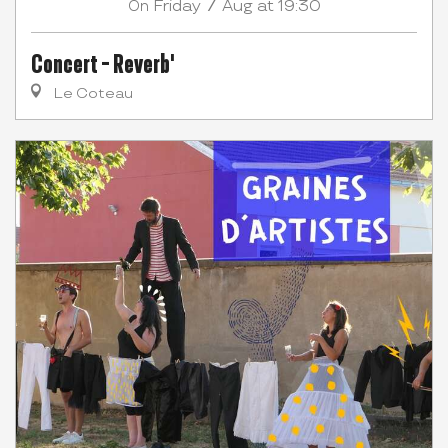
7
Friday
Aug
at 19:30
On
Concert - Reverb'
Le Coteau