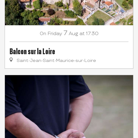
7
Friday
Aug
at 17:30
On
Balcon sur la Loire
Saint-Jean-Saint-Maurice-sur-Loire