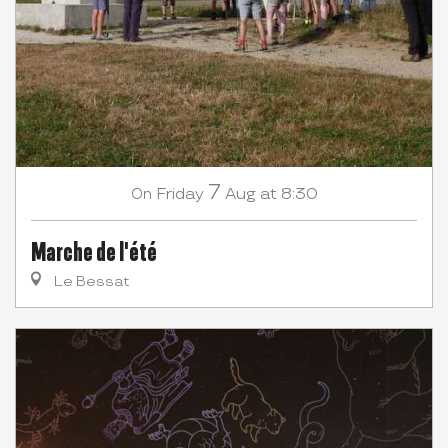
7
Friday
Aug
at 8:30
On
Marche de l'été
Le Bessat