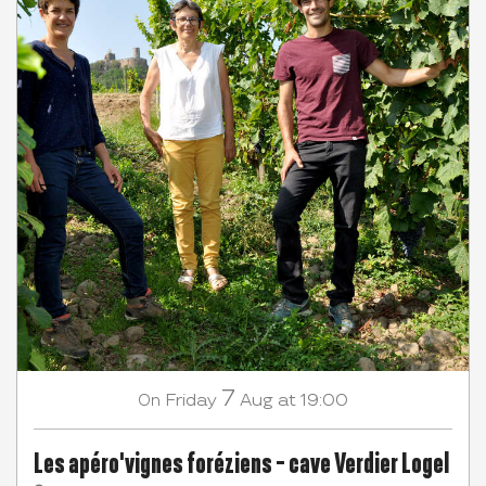
7
Friday
Aug
at 19:00
On
Les apéro'vignes foréziens - cave Verdier Logel