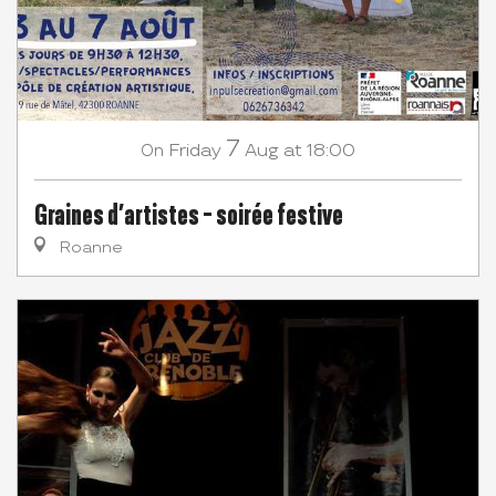
7
Friday
Aug
at 18:00
On
Graines d’artistes - soirée festive
Roanne