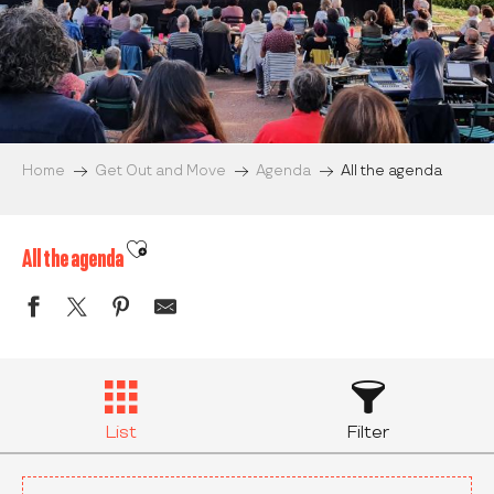
Home
Get Out and Move
Agenda
All the agenda
Ajouter aux favoris
All the agenda
List
Filter