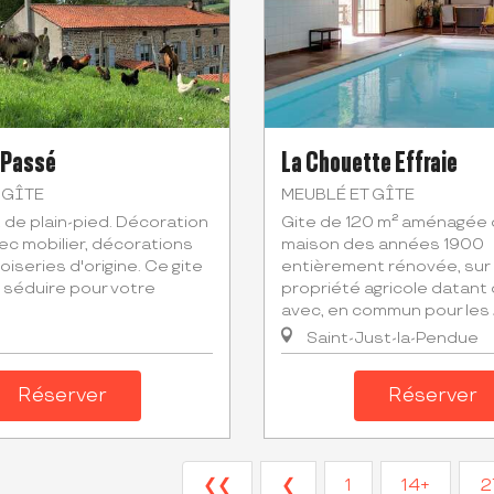
 Passé
La Chouette Effraie
 GÎTE
MEUBLÉ ET GÎTE
 de plain-pied. Décoration
Gite de 120 m² aménagée
ec mobilier, décorations
maison des années 1900
boiseries d'origine. Ce gite
entièrement rénovée, sur
 séduire pour votre
propriété agricole datant 
avec, en commun pour les 2 
Saint-Just-la-Pendue
Réserver
Réserver
❮❮
❮
1
14+
2