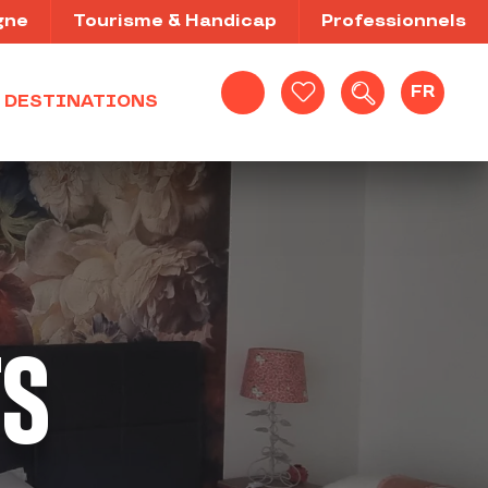
gne
Tourisme & Handicap
Professionnels
FR
DESTINATIONS
Recherche
Voir les favoris
TS