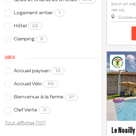
pour un sé
de ca...
Logement entier
1
Doizieu
Hôtel
22
Camping
8
LABELS
Accueil paysan
13
Accueil Vélo
36
Bienvenue à la ferme
21
Clef Verte
11
Tout afficher (10)
Le Noailly