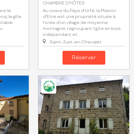
CHAMBRE D'HÔTES
ns le
Au coeur du Pays d'Urfé, la Maison
q, le gîte
d'Etre est une propriété située à
itable
l'orée d'un village de moyenne
au
montagne, regroupant 1 gite en bois
indépendant et...
Saint-Just-en-Chevalet
Réserver