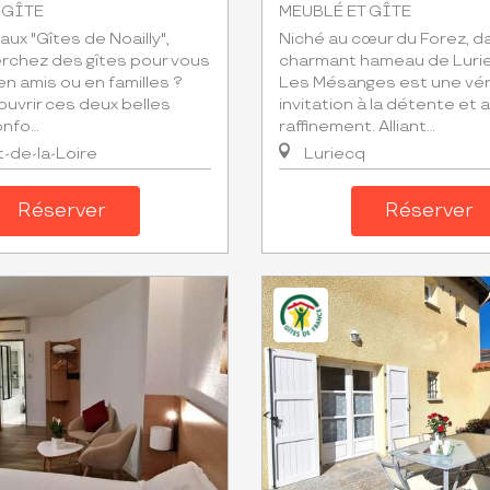
 GÎTE
MEUBLÉ ET GÎTE
ux "Gîtes de Noailly",
Niché au cœur du Forez, da
rchez des gîtes pour vous
charmant hameau de Luriec
n amis ou en familles ?
Les Mésanges est une vér
uvrir ces deux belles
invitation à la détente et 
fo...
raffinement. Alliant...
-de-la-Loire
Luriecq
Réserver
Réserver