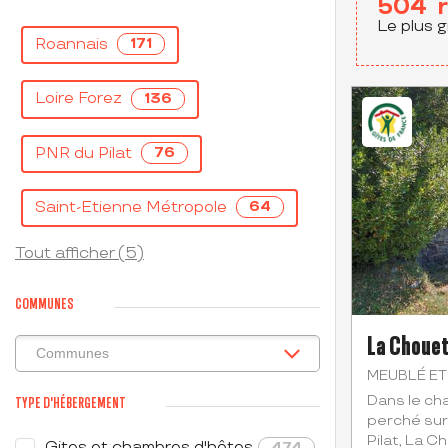
504
Le plus g
Roannais
171
Loire Forez
136
PNR du Pilat
76
Saint-Etienne Métropole
64
Tout afficher (5)
COMMUNES
La Choue
MEUBLÉ ET
Dans le cha
TYPE D'HÉBERGEMENT
perché sur
Pilat, La C
Gites et chambres d'hôtes
474