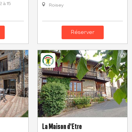
2 à 15
Roisey
Réserver
La Maison d'Etre