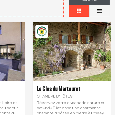
Le Clos du Martouret
CHAMBRE D'HÔTES
a Loire et
Réservez votre escapade nature au
 au coeur
cœur du Pilat dans une charmante
 Monts du
chambre d’hôtes en pierre à Roisey.