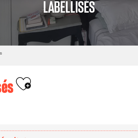
LABELLISÉS
s
Ajouter aux favoris
sés