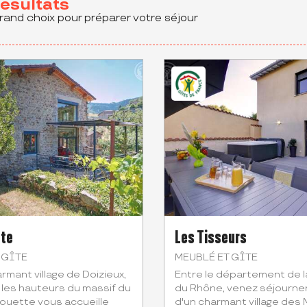
résultats
rand choix pour préparer votre séjour
tte
Les Tisseurs
 GÎTE
MEUBLÉ ET GÎTE
rmant village de Doizieux,
Entre le département de l
 les hauteurs du massif du
du Rhône, venez séjourner
houette vous accueille
d'un charmant village des