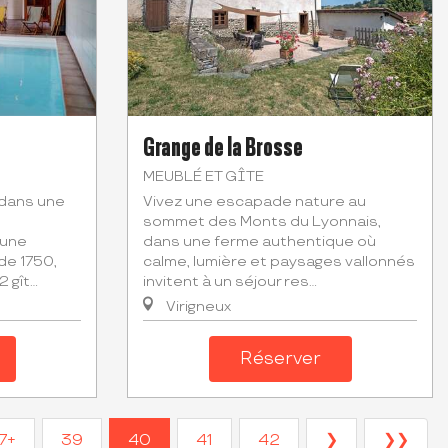
Grange de la Brosse
MEUBLÉ ET GÎTE
 dans une
Vivez une escapade nature au
sommet des Monts du Lyonnais,
 une
dans une ferme authentique où
de 1750,
calme, lumière et paysages vallonnés
gît...
invitent à un séjour res...
Virigneux
Réserver
7+
39
40
41
42
❯
❯❯