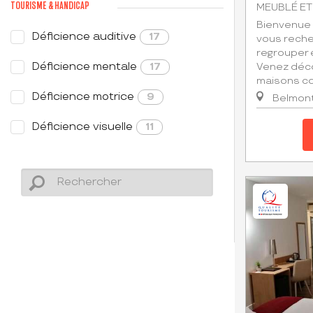
TOURISME & HANDICAP
MEUBLÉ ET
Bienvenue a
Déficience auditive
17
vous reche
regrouper e
Déficience mentale
17
Venez déco
maisons con
Déficience motrice
9
Belmont
Déficience visuelle
11