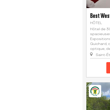
Best West
HÔTEL
Hôtel de 3
spacieuses
Exposition
Guichard, 
optique, de 
Saint-É