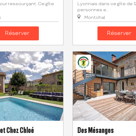
jour ressourçant. Ce gîte
Lyonnais dans ce gîte de 1
personnes e...
x
Montchal
Réserver
Réserver
 et Chez Chloé
Des Mésanges