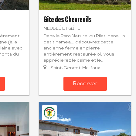
Gîte des Chevreuils
MEUBLÉ ET GÎTE
ièrement
Dans le Parc Naturel du Pilat, dans un
ne (à la
petit hameau, découvrez cette
laine avec
ancienne ferme en pierre
 Monts du
entièrement restaurée où vous
apprécierez le calme et le...
Saint-Genest-Malifaux
Réserver