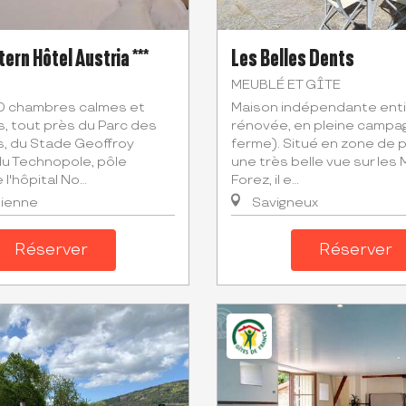
ern Hôtel Austria ***
Les Belles Dents
MEUBLÉ ET GÎTE
0 chambres calmes et
Maison indépendante ent
, tout près du Parc des
rénovée, en pleine campag
s, du Stade Geoffroy
ferme). Situé en zone de p
du Technopole, pôle
une très belle vue sur les
l'hôpital No...
Forez, il e...
tienne
Savigneux
Réserver
Réserver