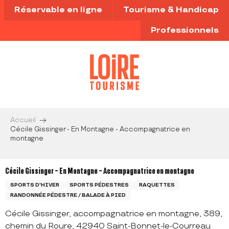
Aller
Réservable en ligne
Tourisme & Handicap
au
contenu
Professionnels
principal
Accueil
Cécile Gissinger - En Montagne - Accompagnatrice en
montagne
Cécile Gissinger - En Montagne - Accompagnatrice en montagne
SPORTS D'HIVER
SPORTS PÉDESTRES
RAQUETTES
RANDONNÉE PÉDESTRE / BALADE À PIED
Cécile Gissinger, accompagnatrice en montagne, 389,
chemin du Roure, 42940 Saint-Bonnet-le-Courreau