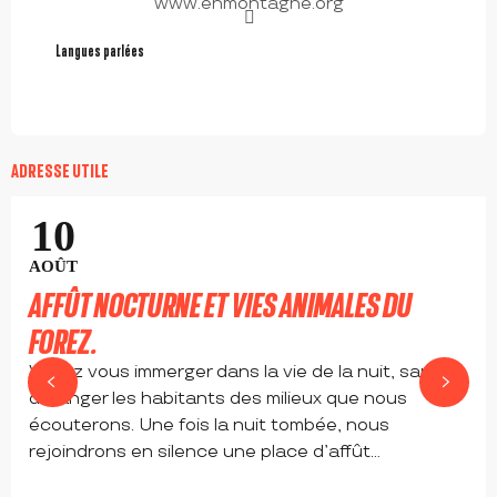
www.enmontagne.org
Langues parlées
Langues parlées
ADRESSE UTILE
10
AOÛT
AFFÛT NOCTURNE ET VIES ANIMALES DU
FOREZ.
Venez vous immerger dans la vie de la nuit, sans
déranger les habitants des milieux que nous
écouterons. Une fois la nuit tombée, nous
rejoindrons en silence une place d’affût...
SAINT-BONNET-LE-COURREAU