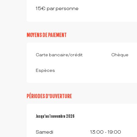
15€ par personne
MOYENS DE PAIEMENT
Carte bancaire/crédit
Chèque
Espèces
PÉRIODES D'OUVERTURE
Du
Jusqu'au
4 avril 2026
1 novembre 2026
au
1 novembre 2026
Samedi
13:00 - 19:00