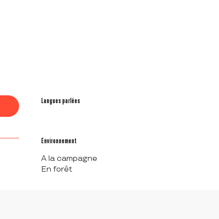
Langues parlées
Langues parlées
Environnement
Environnement
A la campagne
En forêt