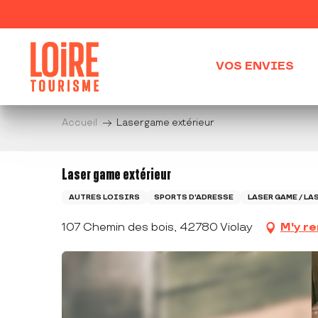
Aller
au
contenu
principal
VOS ENVIES
Accueil
Laser game extérieur
Laser game extérieur
AUTRES LOISIRS
SPORTS D'ADRESSE
LASER GAME / LA
107 Chemin des bois, 42780 Violay
M'y r