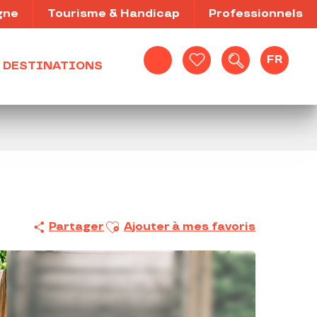
gne
Tourisme & Handicap
Professionnels
FR
DESTINATIONS
Recherche
Voir les favoris
Ajouter aux favoris
Partager
Ajouter à mes favoris