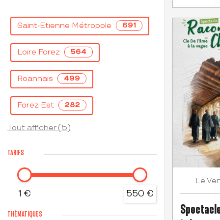
Saint-Etienne Métropole
691
Loire Forez
564
Roannais
499
Forez Est
282
Tout afficher (5)
TARIFS
Ven
Le
1 €
550 €
Spectacle
THÉMATIQUES