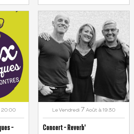
7
 20:00
Vendredi
Août
à 19:30
Le
ques -
Concert - Reverb'