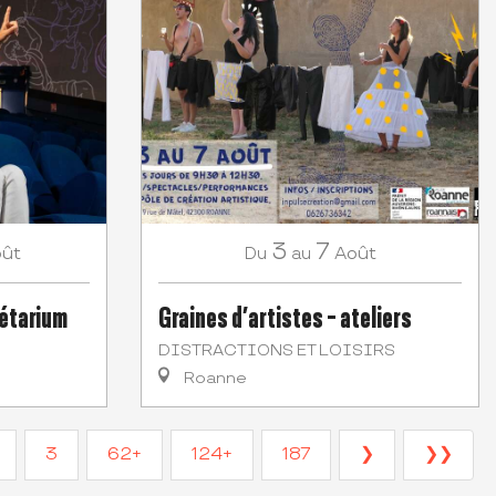
3
7
ût
Août
Du
au
nétarium
Graines d’artistes - ateliers
DISTRACTIONS ET LOISIRS
Roanne
3
62+
124+
187
❯
❯❯