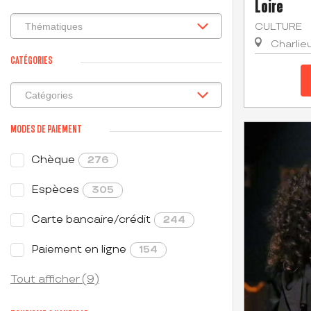
Loire
CULTURE
Charlie
CATÉGORIES
MODES DE PAIEMENT
Chèque
276
Espèces
305
Carte bancaire/crédit
244
Paiement en ligne
154
Tout afficher (9)