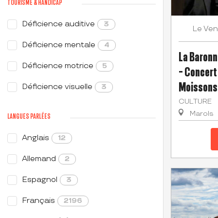
TOURISME & HANDICAP
Déficience auditive
3
Ven
Le
Déficience mentale
4
La Baronn
Déficience motrice
5
- Concert 
Moissons 
Déficience visuelle
3
CULTURE
Marols
LANGUES PARLÉES
Anglais
12
Allemand
2
Espagnol
3
Français
2196