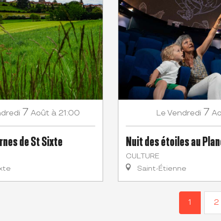
7
7
dredi
Août
à 21:00
Vendredi
Ao
Le
rnes de St Sixte
Nuit des étoiles au Pla
CULTURE
xte
Saint-Étienne
1
2