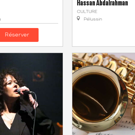
Hassan Abdalrahman
CULTURE
u
Pélussin
Réserver