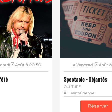
7
7
dredi
Août
à 20:30
Vendredi
Août
à
Le
'été
Spectacle - Déjantés
CULTURE
Saint-Étienne
Réserver