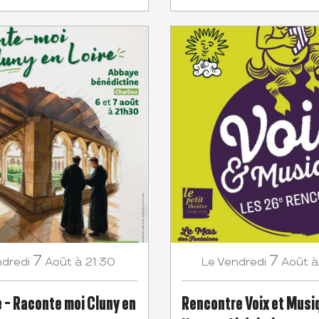
7
7
dredi
Août
à 21:30
Vendredi
Août
à
Le
 - Raconte moi Cluny en
Rencontre Voix et Musi