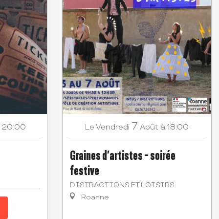
7
 20:00
Vendredi
Août
à 18:00
Le
Graines d’artistes - soirée
festive
DISTRACTIONS ET LOISIRS
Roanne