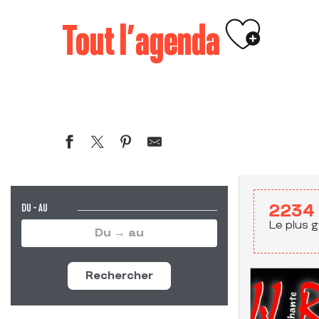
Ajouter 
Tout l’agenda
DU - AU
2234
Le plus g
Rechercher