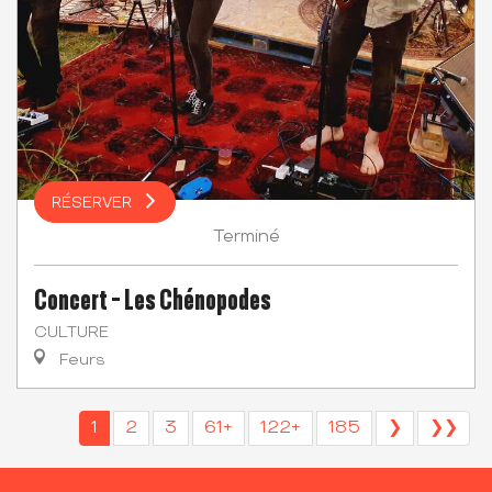
RÉSERVER
Terminé
Concert - Les Chénopodes
CULTURE
Feurs
1
2
3
61+
122+
185
❯
❯❯