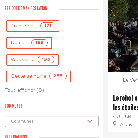
PÉRIODE DE MANIFESTATION
Aujourd'hui
171
Demain
153
Week-end
193
Cette semaine
255
Ven
Le
Tout afficher (8)
Le robot 
les étoile
COMMUNES
CULTURE
Arthun
DESTINATIONS