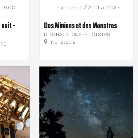
7
à 18:00
Vendredi
Août
à 21:00
Le
 nuit -
Des Minions et des Monstres
DISTRACTIONS ET LOISIRS
Noirétable
IRS