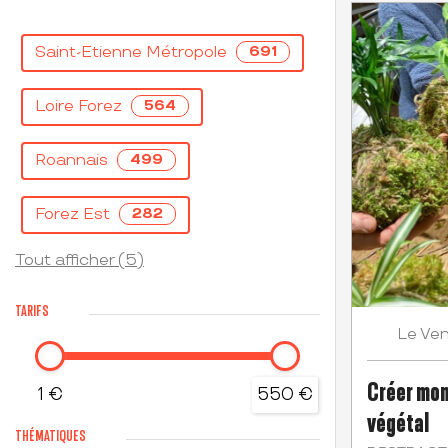
Saint-Etienne Métropole
691
Loire Forez
564
Roannais
499
Forez Est
282
Tout afficher (5)
TARIFS
Ven
Le
Créer mon
1 €
550 €
végétal
THÉMATIQUES