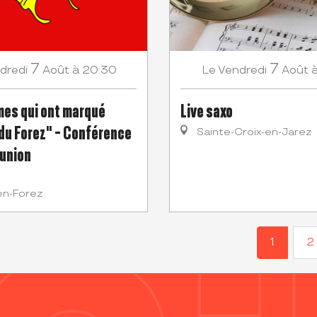
7
7
dredi
Août
à 20:30
Vendredi
Août
Le
es qui ont marqué
Live saxo
 du Forez" - Conférence
Sainte-Croix-en-Jarez
'union
n-Forez
1
2