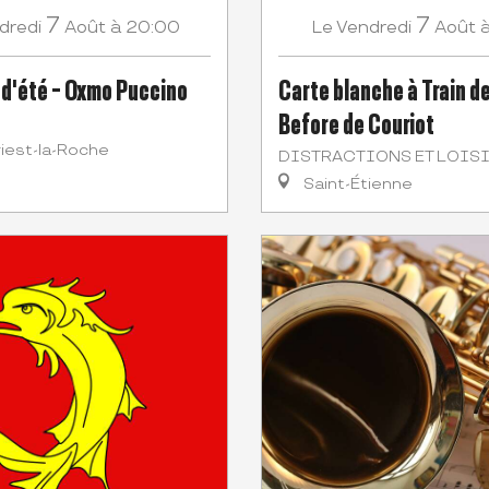
7
7
dredi
Août
à 20:00
Vendredi
Août
Le
 d'été - Oxmo Puccino
Carte blanche à Train de
Before de Couriot
riest-la-Roche
DISTRACTIONS ET LOIS
Saint-Étienne