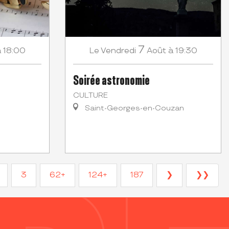
7
à 18:00
Vendredi
Août
à 19:30
Le
Soirée astronomie
CULTURE
Saint-Georges-en-Couzan
3
62+
124+
187
❯
❯❯