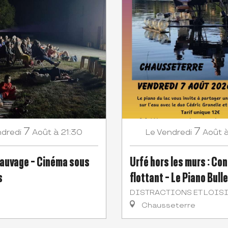
7
7
dredi
Août
à 21:30
Vendredi
Août
Le
sauvage - Cinéma sous
Urfé hors les murs : Co
s
flottant - Le Piano Bulle
DISTRACTIONS ET LOIS
Chausseterre