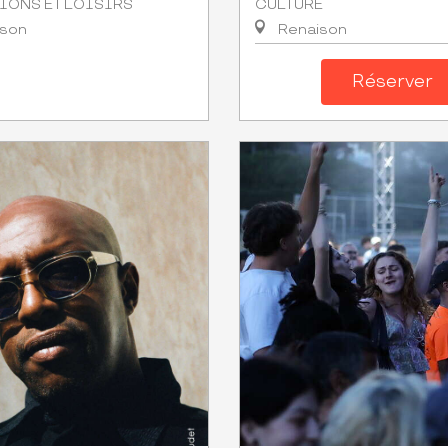
IONS ET LOISIRS
CULTURE
ison
Renaison
Réserver