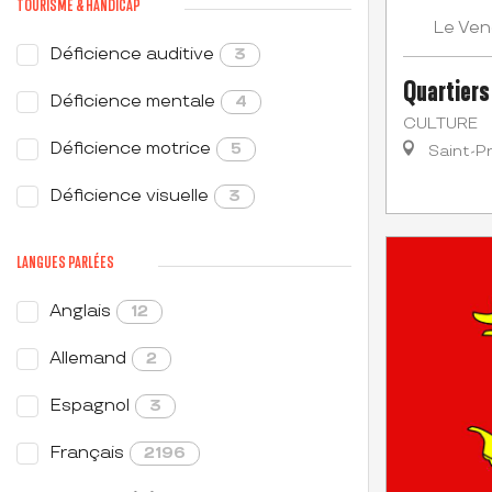
TOURISME & HANDICAP
Ven
Le
Déficience auditive
3
Quartiers
Déficience mentale
4
CULTURE
Déficience motrice
5
Saint-P
Déficience visuelle
3
LANGUES PARLÉES
Anglais
12
Allemand
2
Espagnol
3
Français
2196