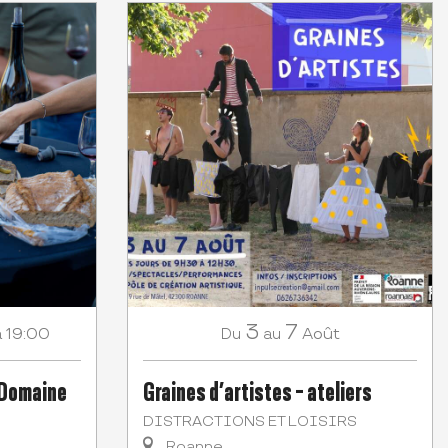
3
7
à 19:00
Août
Du
au
 Domaine
Graines d’artistes - ateliers
DISTRACTIONS ET LOISIRS
Roanne