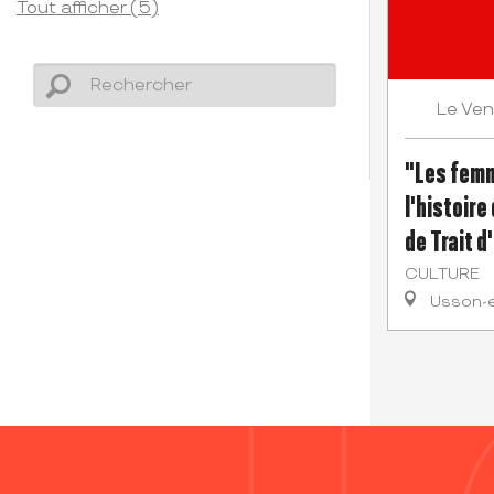
Tout afficher (5)
Ven
Le
"Les femm
l'histoire
de Trait d
CULTURE
Usson-e