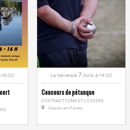
7
à 16:00
Vendredi
Août
à 14:00
Le
ncert
Concours de pétanque
DISTRACTIONS ET LOISIRS
Usson-en-Forez
IRS