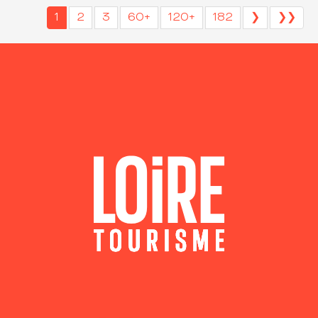
1
2
3
60+
120+
182
❯
❯❯