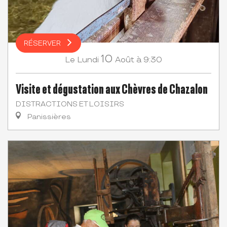
RÉSERVER
10
Lundi
Août
à 9:30
Le
Visite et dégustation aux Chèvres de Chazalon
DISTRACTIONS ET LOISIRS
Panissières