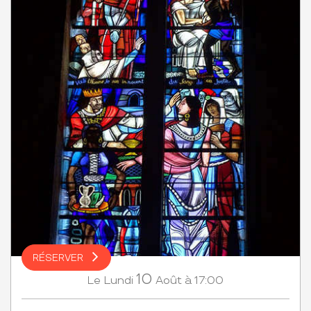
RÉSERVER
10
Lundi
Août
à 17:00
Le