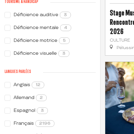
TOURISME & HANDICAP
Stage Mus
Déficience auditive
3
Rencontre
Déficience mentale
4
2026
Déficience motrice
CULTURE
5
Pélussi
Déficience visuelle
3
LANGUES PARLÉES
Anglais
12
Allemand
2
Espagnol
3
Français
2196