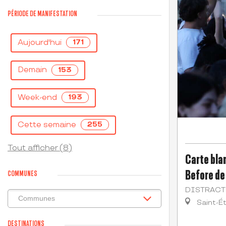
PÉRIODE DE MANIFESTATION
Aujourd'hui
171
Demain
153
Week-end
193
Cette semaine
255
Tout afficher (8)
Carte blan
Before de
COMMUNES
DISTRACT
Saint-É
DESTINATIONS