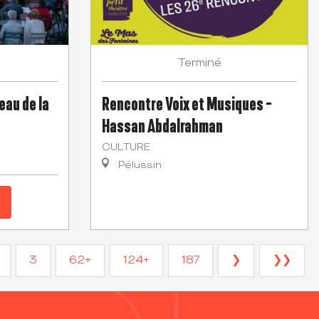
Terminé
eau de la
Rencontre Voix et Musiques -
Hassan Abdalrahman
CULTURE
Pélussin
3
62+
124+
187
❯
❯❯