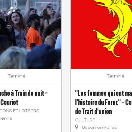
Terminé
Terminé
che à Train de nuit -
"Les femmes qui ont m
 Couriot
l'histoire du Forez" - 
de Trait d'union
IONS ET LOISIRS
tienne
CULTURE
Usson-en-Forez