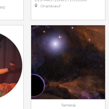
DISTRACTIONS ET LOISIRS
Chambœuf
IRS
Terminé