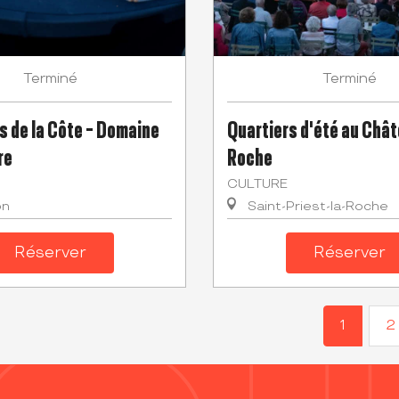
Terminé
Terminé
s de la Côte - Domaine
Quartiers d'été au Chât
re
Roche
CULTURE
on
Saint-Priest-la-Roche
Réserver
Réserver
1
2