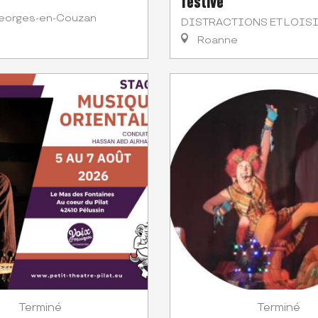
festive
eorges-en-Couzan
DISTRACTIONS ET LOIS
Roanne
Terminé
Terminé