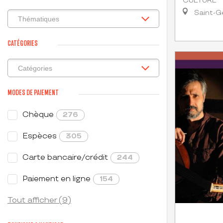
CULTURE
Saint-G
CATÉGORIES
MODES DE PAIEMENT
Chèque
276
Espèces
305
Carte bancaire/crédit
244
Paiement en ligne
154
Tout afficher (9)