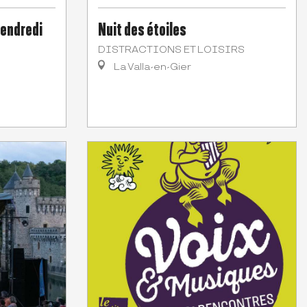
vendredi
Nuit des étoiles
DISTRACTIONS ET LOISIRS
La Valla-en-Gier