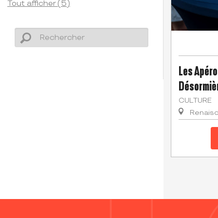
Tout afficher (5)
Les Apéro
Désormiè
CULTURE
Renais