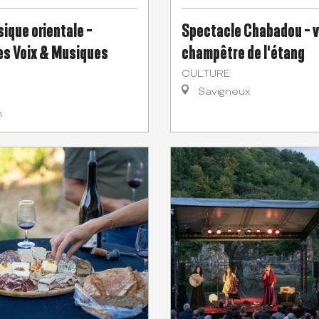
ique orientale -
Spectacle Chabadou - 
s Voix & Musiques
champêtre de l'étang
CULTURE
Savigneux
n