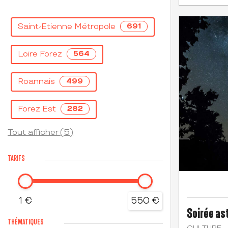
Saint-Etienne Métropole
691
Loire Forez
564
Roannais
499
Forez Est
282
Tout afficher (5)
TARIFS
1 €
550 €
Soirée as
THÉMATIQUES