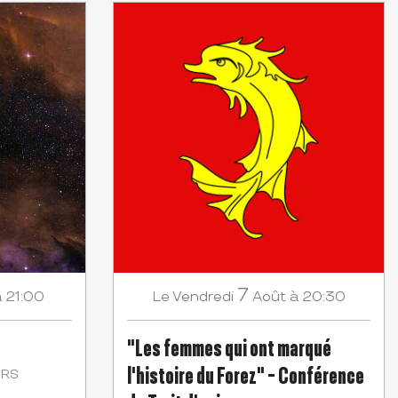
7
à 21:00
Vendredi
Août
à 20:30
Le
"Les femmes qui ont marqué
l'histoire du Forez" - Conférence
IRS