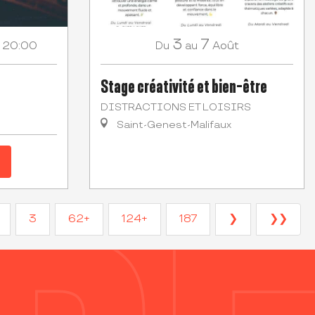
3
7
 20:00
Août
Du
au
Stage créativité et bien-être
DISTRACTIONS ET LOISIRS
Saint-Genest-Malifaux
3
62+
124+
187
❯
❯❯