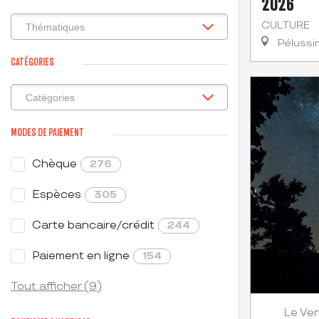
2026
CULTURE
Pélussi
CATÉGORIES
MODES DE PAIEMENT
Chèque
276
Espèces
305
Carte bancaire/crédit
244
Paiement en ligne
154
Tout afficher (9)
Ven
Le