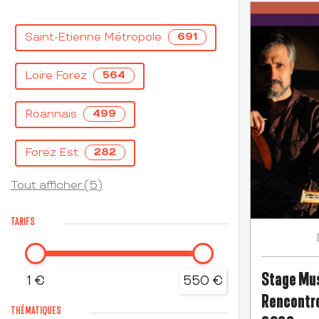
Saint-Etienne Métropole
691
Loire Forez
564
Roannais
499
Forez Est
282
Tout afficher (5)
TARIFS
Stage Mus
1 €
550 €
Rencontre
THÉMATIQUES