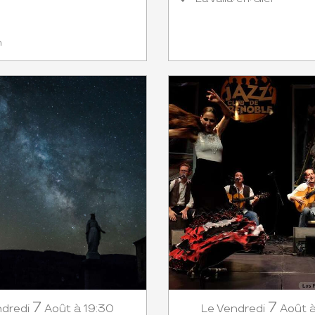
n
7
7
dredi
Août
à 19:30
Vendredi
Août
Le