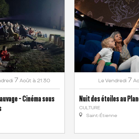
7
7
dredi
Août
à 21:30
Vendredi
Ao
Le
sauvage - Cinéma sous
Nuit des étoiles au Pla
s
CULTURE
Saint-Étienne