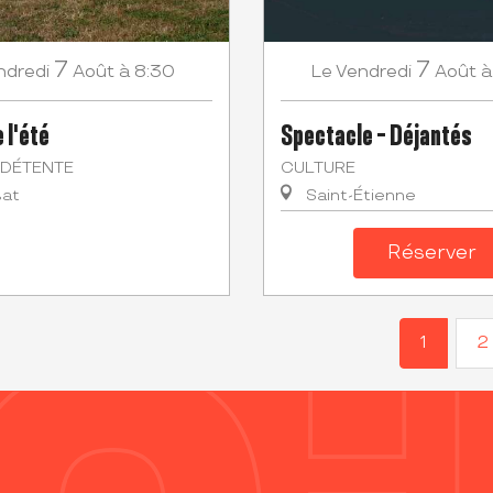
7
7
ndredi
Août
à 8:30
Vendredi
Août
à
Le
 l'été
Spectacle - Déjantés
 DÉTENTE
CULTURE
sat
Saint-Étienne
Réserver
1
2