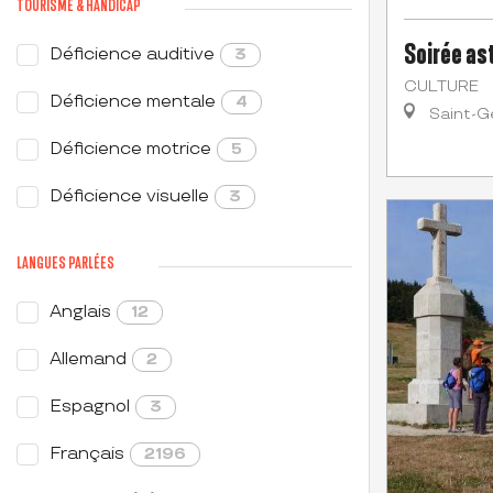
TOURISME & HANDICAP
Soirée as
Déficience auditive
3
CULTURE
Déficience mentale
4
Saint-G
Déficience motrice
5
Déficience visuelle
3
LANGUES PARLÉES
Anglais
12
Allemand
2
Espagnol
3
Français
2196