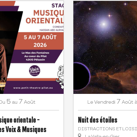
5
7
7
Août
Vendredi
Août
Du
au
Le
ique orientale -
Nuit des étoiles
s Voix & Musiques
DISTRACTIONS ET LOIS
La Valla-en-Gier