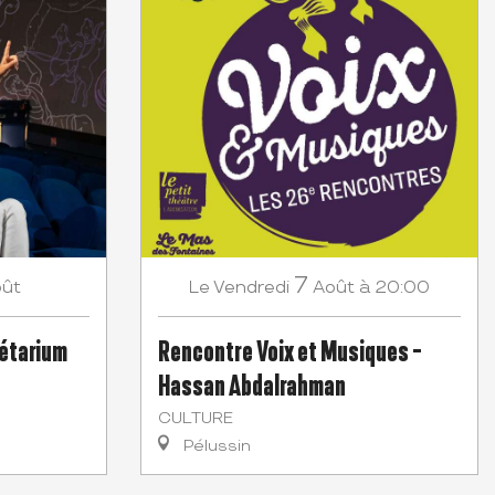
7
ût
Vendredi
Août
à 20:00
Le
nétarium
Rencontre Voix et Musiques -
Hassan Abdalrahman
CULTURE
Pélussin