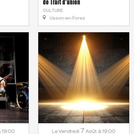
de Trait d'union
CULTURE
Usson-en-Forez
7
à 19:00
Vendredi
Août
à 19:00
Le