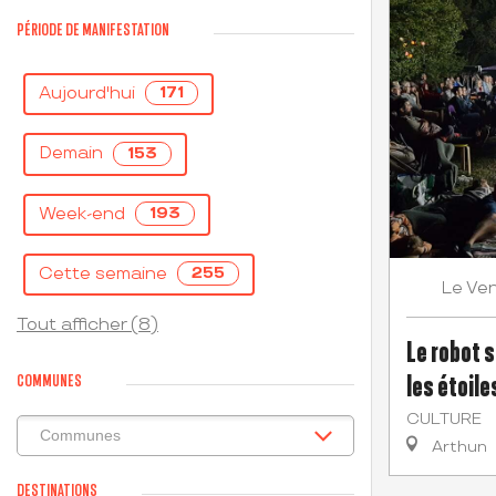
PÉRIODE DE MANIFESTATION
Aujourd'hui
171
Demain
153
Week-end
193
Cette semaine
255
Ven
Le
Tout afficher (8)
Le robot 
les étoile
COMMUNES
CULTURE
Arthun
DESTINATIONS