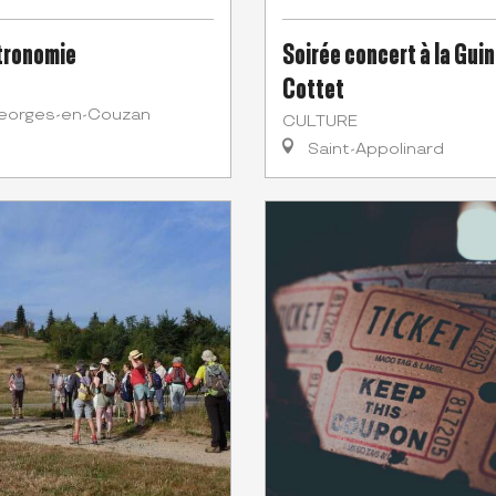
tronomie
Soirée concert à la Gui
Cottet
eorges-en-Couzan
CULTURE
Saint-Appolinard