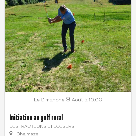
9
Dimanche
Août
à 10:00
Le
Initiation au golf rural
DISTRACTIONS ET LOISIRS
Chalmazel