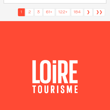
1
2
3
61+
122+
184
❯
❯❯