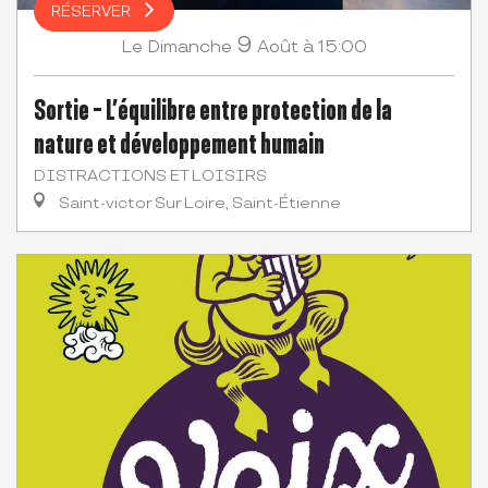
RÉSERVER
9
Dimanche
Août
à 15:00
Le
Sortie - L’équilibre entre protection de la
nature et développement humain
DISTRACTIONS ET LOISIRS
Saint-victor Sur Loire, Saint-Étienne