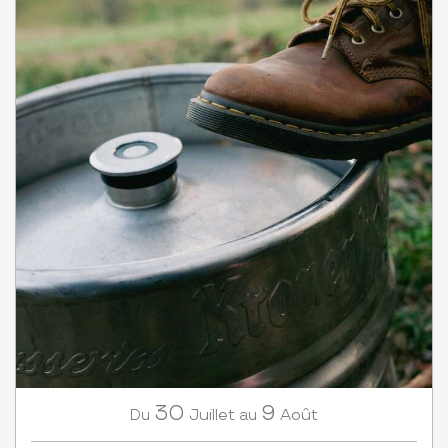
30
9
Juillet
Août
Du
au