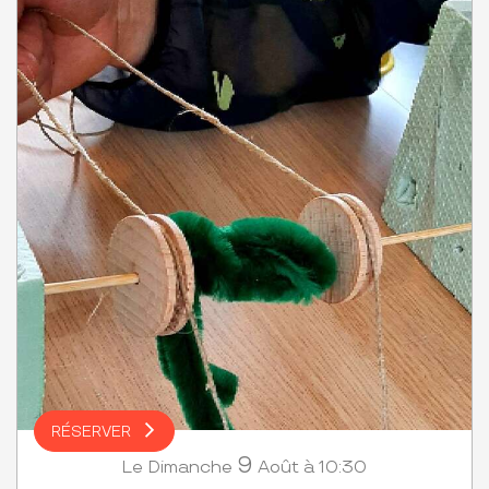
RÉSERVER
9
Dimanche
Août
à 10:30
Le