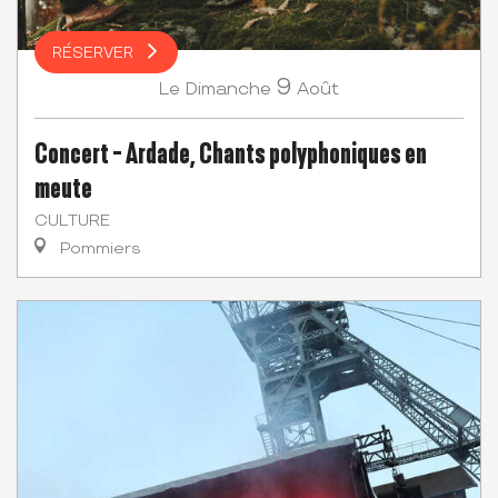
RÉSERVER
9
Dimanche
Août
Le
Concert - Ardade, Chants polyphoniques en
meute
CULTURE
Pommiers