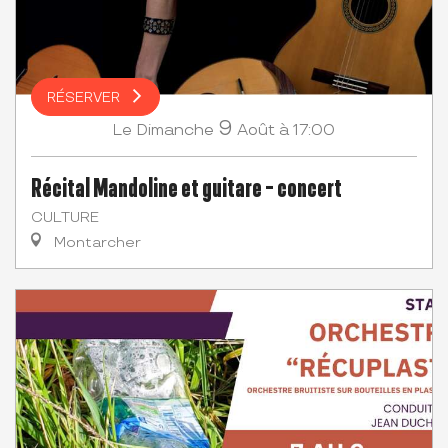
RÉSERVER
9
Dimanche
Août
à 17:00
Le
Récital Mandoline et guitare - concert
CULTURE
Montarcher