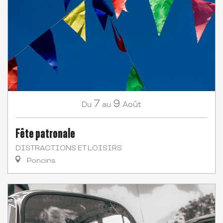
7
9
Août
Du
au
Fête patronale
DISTRACTIONS ET LOISIRS
Poncins