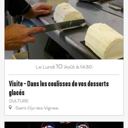
10
Lundi
Août
à 14:30
Le
Visite - Dans les coulisses de vos desserts
glacés
CULTURE
Saint-Cyr-les-Vignes