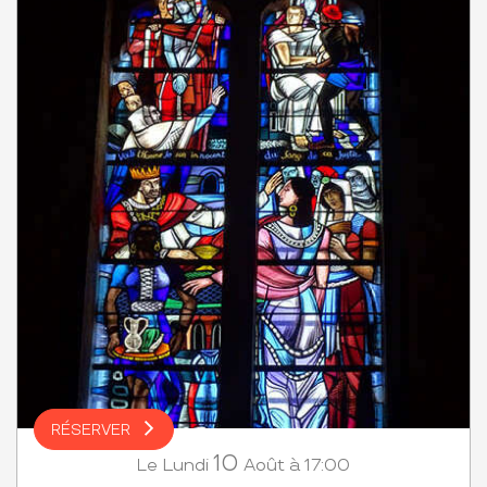
RÉSERVER
10
Lundi
Août
à 17:00
Le