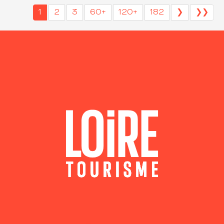
1
2
3
60+
120+
182
❯
❯❯