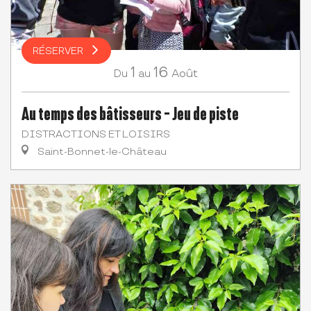
RÉSERVER
1
16
Août
Du
au
Au temps des bâtisseurs - Jeu de piste
DISTRACTIONS ET LOISIRS
Saint-Bonnet-le-Château