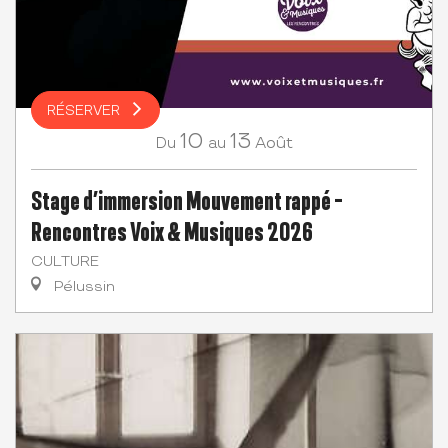
RÉSERVER
10
13
Août
Du
au
Stage d’immersion Mouvement rappé -
Rencontres Voix & Musiques 2026
CULTURE
Pélussin