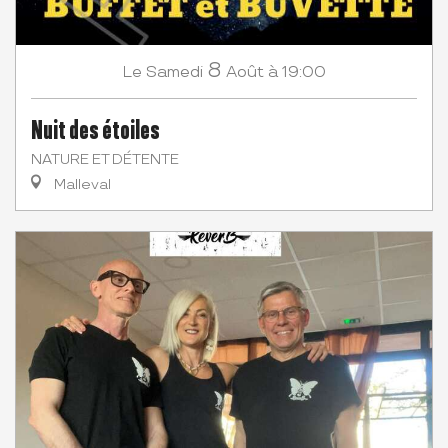
8
Samedi
Août
à 19:00
Le
Nuit des étoiles
NATURE ET DÉTENTE
Malleval