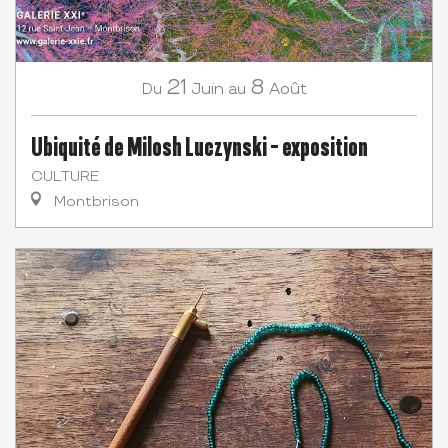
21
8
Juin
Août
Du
au
Ubiquité de Milosh Luczynski - exposition
CULTURE
Montbrison