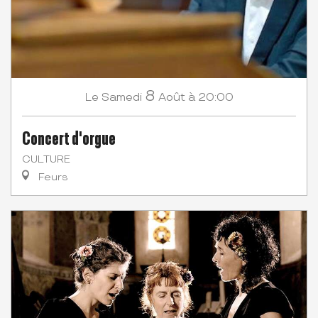
8
Samedi
Août
à 20:00
Le
Concert d'orgue
CULTURE
Feurs