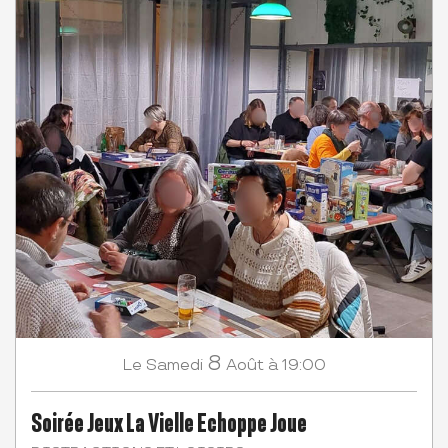
8
Samedi
Août
à 19:00
Le
Soirée Jeux La Vielle Echoppe Joue