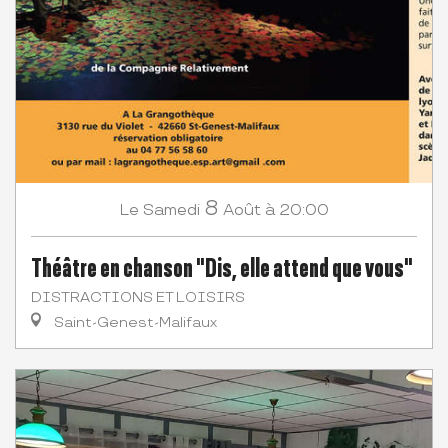
8
Samedi
Août
à 20:00
Le
Théâtre en chanson "Dis, elle attend que vous"
DISTRACTIONS ET LOISIRS
Saint-Genest-Malifaux