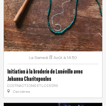
8
Samedi
Août
à 14:30
Le
Initiation à la broderie de Lunéville avec
Johanna Charitopoulos
DISTRACTIONS ET LOISIRS
Cervières