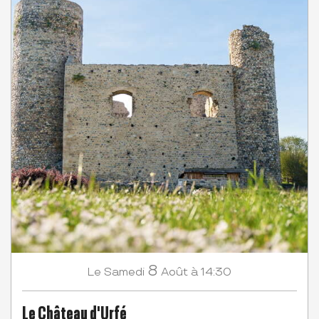
8
Samedi
Août
à 14:30
Le
Le Château d'Urfé