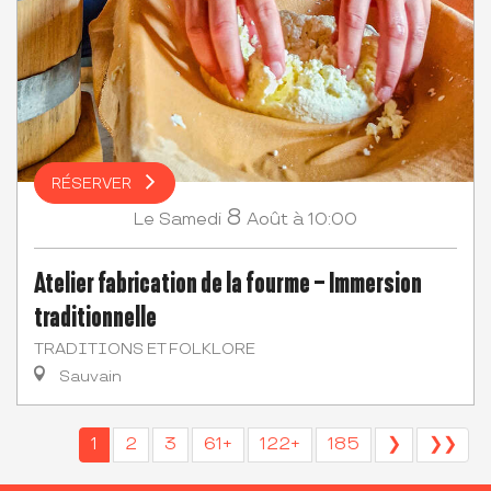
RÉSERVER
8
Samedi
Août
à 10:00
Le
Atelier fabrication de la fourme – Immersion
traditionnelle
TRADITIONS ET FOLKLORE
Sauvain
1
2
3
61+
122+
185
❯
❯❯