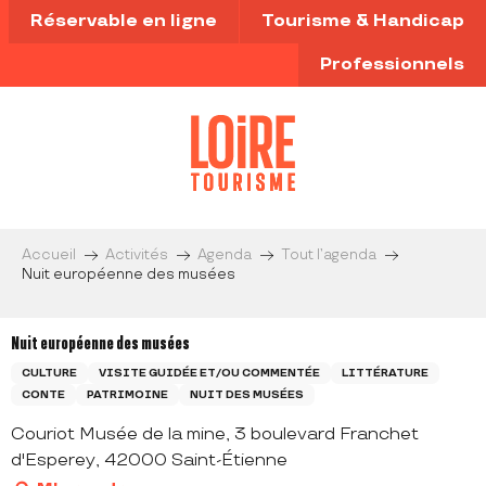
Aller
Réservable en ligne
Tourisme & Handicap
au
contenu
Professionnels
principal
Accueil
Activités
Agenda
Tout l’agenda
Nuit européenne des musées
Nuit européenne des musées
CULTURE
VISITE GUIDÉE ET/OU COMMENTÉE
LITTÉRATURE
CONTE
PATRIMOINE
NUIT DES MUSÉES
Couriot Musée de la mine, 3 boulevard Franchet
d'Esperey, 42000 Saint-Étienne