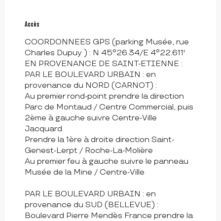
Accès
Accès
COORDONNEES GPS (parking Musée, rue
Charles Dupuy ) : N 45°26.34/E 4°22.611'
EN PROVENANCE DE SAINT-ETIENNE :
PAR LE BOULEVARD URBAIN : en
provenance du NORD (CARNOT) :
Au premier rond-point prendre la direction
Parc de Montaud / Centre Commercial, puis
2ème à gauche suivre Centre-Ville
Jacquard.
Prendre la 1ère à droite direction Saint-
Genest-Lerpt / Roche-La-Molière
Au premier feu à gauche suivre le panneau
Musée de la Mine / Centre-Ville
PAR LE BOULEVARD URBAIN : en
provenance du SUD (BELLEVUE) :
Boulevard Pierre Mendès France prendre la