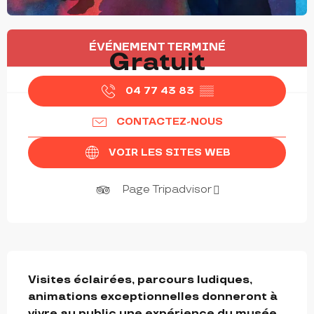
OUVERTURE ET COORDONNÉES
ÉVÉNEMENT TERMINÉ
Gratuit
04 77 43 83
▒▒
CONTACTEZ-NOUS
VOIR LES SITES WEB
Page Tripadvisor
DESCRIPTION
Visites éclairées, parcours ludiques, 
animations exceptionnelles donneront à 
vivre au public une expérience du musée 